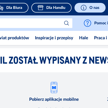
Dla Biura
Dla Handlu
O nas
Pomoc i
wiat produktów
Inspiracje i przepisy
Hale
Praca i
IL ZOSTAŁ WYPISANY Z NEW
Pobierz aplikacje mobilne