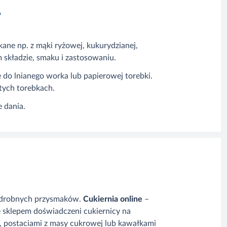
A
ane np. z mąki ryżowej, kukurydzianej,
m składzie, smaku i zastosowaniu.
do lnianego worka lub papierowej torebki.
tych torebkach.
 dania.
k i drobnych przysmaków.
Cukiernia online
–
e sklepem doświadczeni cukiernicy na
, postaciami z masy cukrowej lub kawałkami