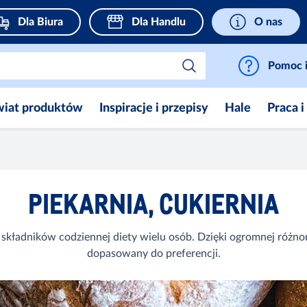
Dla Biura
Dla Handlu
O nas
Pomoc i
wiat produktów
Inspiracje i przepisy
Hale
Praca i
PIEKARNIA, CUKIERNIA
kładników codziennej diety wielu osób. Dzięki ogromnej różno
dopasowany do preferencji.