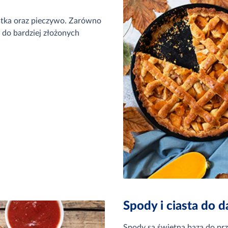
astka oraz pieczywo. Zarówno
 do bardziej złożonych
Spody i ciasta do 
Spody są świetną bazą do prz