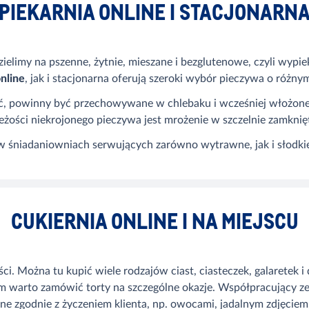
PIEKARNIA ONLINE I STACJONARN
elimy na pszenne, żytnie, mieszane i bezglutenowe, czyli wypiek
online
, jak i stacjonarna oferują szeroki wybór pieczywa o różny
ść, powinny być przechowywane w chlebaku i wcześniej włożone 
ości niekrojonego pieczywa jest mrożenie w szczelnie zamknię
 śniadaniowniach serwujących zarówno wytrawne, jak i słodkie
CUKIERNIA ONLINE I NA MIEJSCU
ości. Można tu kupić wiele rodzajów ciast, ciasteczek, galarete
ym warto zamówić torty na szczególne okazje. Współpracujący z
e zgodnie z życzeniem klienta, np. owocami, jadalnym zdjęciem