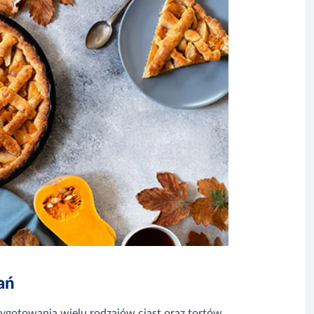
dań
ygotowania wielu rodzajów ciast oraz tortów.