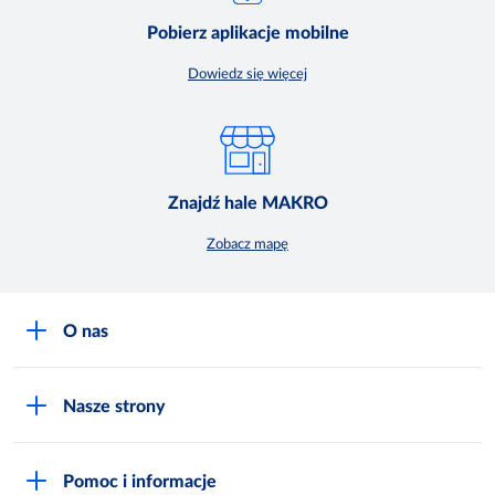
Pobierz aplikacje mobilne
Dowiedz się więcej
Znajdź hale MAKRO
Zobacz mapę
O nas
O MAKRO
Nasze strony
Praca i kariera
Akademia Inspiracji
Niemarnowanie żywności
Pomoc i informacje