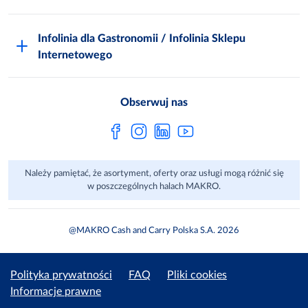
Odido
Biuro prasowe
Jak zostać Klientem
Katalog prezentów
Zgłoś naruszenie
Infolinia dla Gastronomii / Infolinia Sklepu
FAQ
Polskie Skarby Kulinarne
Internetowego
Inspektor Ochrony Danych
Jak kupować w MAKRO Online
Zgody marketingowe
Metro AG
Regulaminy Klienta
Obserwuj nas
Raport ESG
Regulaminy akcji promocyjnych
Sprawozdanie niefinansowe
Dla Dostawcy MAKRO
Należy pamiętać, że asortyment, oferty oraz usługi mogą różnić się
Aplikacje mobilne
w poszczególnych halach MAKRO.
@MAKRO Cash and Carry Polska S.A. 2026
Polityka prywatności
FAQ
Pliki cookies
Informacje prawne