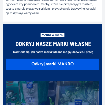
ogórkiem czy pomidorem. Osoby, które nie przepadają za masłem,
często smarują pieczywo serkiem i przygotowują tradycyjne kanapki
np. z szynką i warzywami.
MARKI WŁASNE
ODKRYJ NASZE MARKI WŁASNE
Dowiedz się, jak nasze marki własne mogą ułatwić Ci pracę
Odkryj marki MAKRO