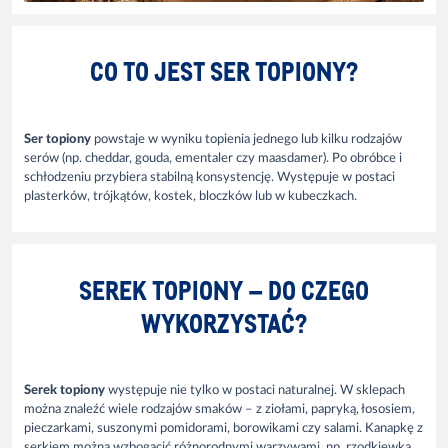
CO TO JEST SER TOPIONY?
Ser topiony
powstaje w wyniku topienia jednego lub kilku rodzajów
serów (np. cheddar, gouda, ementaler czy maasdamer). Po obróbce i
schłodzeniu przybiera stabilną konsystencję. Występuje w postaci
plasterków, trójkątów, kostek, bloczków lub w kubeczkach.
SEREK TOPIONY – DO CZEGO
WYKORZYSTAĆ?
Serek topiony
występuje nie tylko w postaci naturalnej. W sklepach
można znaleźć wiele rodzajów smaków – z ziołami, papryką, łososiem,
pieczarkami, suszonymi pomidorami, borowikami czy salami. Kanapkę z
serkiem można wzbogacić różnorodnymi warzywami, np. rzodkiewką,