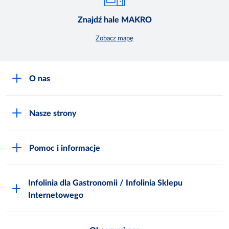
Znajdź hale MAKRO
Zobacz mapę
O nas
O MAKRO
Nasze strony
Praca i kariera
Akademia Inspiracji
Niemarnowanie żywności
Pomoc i informacje
Odido
Biuro prasowe
Jak zostać Klientem
Katalog prezentów
Zgłoś naruszenie
Infolinia dla Gastronomii / Infolinia Sklepu
FAQ
Polskie Skarby Kulinarne
Internetowego
Inspektor Ochrony Danych
Jak kupować w MAKRO Online
Zgody marketingowe
Metro AG