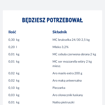
BĘDZIESZ POTRZEBOWAŁ
Ilość
Składnik
0,30
kg
MC brukselka 24/30 2,5 kg
0,20
l
Mleko 3,2%
0,01
kg
MC cebula czerwona obrana 2 kg
0,01
kg
MC ser mozzarella wióry 2 kg
miesz.
0,02
kg
Aro masło extra 200 g
0,02
kg
Aro maką uniwersalna
0,10
kg
Pieczarka
0,03
kg
Aro słonecznik łuskany
0,01
kg
Natka pietruszki