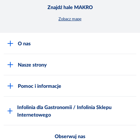
Znajdź hale MAKRO
Zobacz mapę
O nas
O MAKRO
Nasze strony
Praca i kariera
Akademia Inspiracji
Niemarnowanie żywności
Pomoc i informacje
Odido
Biuro prasowe
Jak zostać Klientem
Katalog prezentów
Zgłoś naruszenie
Infolinia dla Gastronomii / Infolinia Sklepu
FAQ
Polskie Skarby Kulinarne
Internetowego
Inspektor Ochrony Danych
Jak kupować w MAKRO Online
Zgody marketingowe
Metro AG
Regulaminy Klienta
Obserwuj nas
Raport ESG