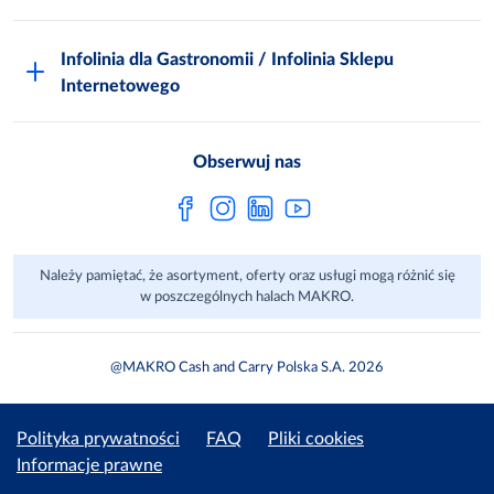
Odido
Biuro prasowe
Jak zostać Klientem
Katalog prezentów
Zgłoś naruszenie
Infolinia dla Gastronomii / Infolinia Sklepu
FAQ
Polskie Skarby Kulinarne
Internetowego
Inspektor Ochrony Danych
Jak kupować w MAKRO Online
Zgody marketingowe
Metro AG
Regulaminy Klienta
Obserwuj nas
Raport ESG
Regulaminy akcji promocyjnych
Sprawozdanie niefinansowe
Dla Dostawcy MAKRO
Należy pamiętać, że asortyment, oferty oraz usługi mogą różnić się
Aplikacje mobilne
w poszczególnych halach MAKRO.
@MAKRO Cash and Carry Polska S.A. 2026
Polityka prywatności
FAQ
Pliki cookies
Informacje prawne