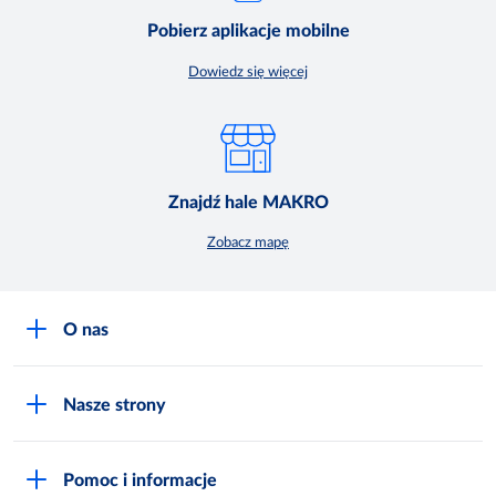
Pobierz aplikacje mobilne
Dowiedz się więcej
Znajdź hale MAKRO
Zobacz mapę
O nas
O MAKRO
Nasze strony
Praca i kariera
Akademia Inspiracji
Niemarnowanie żywności
Pomoc i informacje