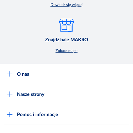
Dowiedz się więcej
Znajdź hale MAKRO
Zobacz mapę
O nas
O MAKRO
Nasze strony
Praca i kariera
Akademia Inspiracji
Niemarnowanie żywności
Pomoc i informacje
Odido
Biuro prasowe
Jak zostać Klientem
Katalog prezentów
Zgłoś naruszenie