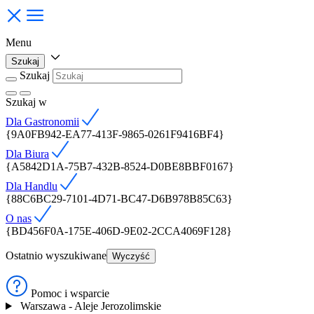
Menu
Szukaj
Szukaj
Szukaj
w
Dla Gastronomii
{9A0FB942-EA77-413F-9865-0261F9416BF4}
Dla Biura
{A5842D1A-75B7-432B-8524-D0BE8BBF0167}
Dla Handlu
{88C6BC29-7101-4D71-BC47-D6B978B85C63}
O nas
{BD456F0A-175E-406D-9E02-2CCA4069F128}
Ostatnio wyszukiwane
Wyczyść
Pomoc i wsparcie
Warszawa - Aleje Jerozolimskie