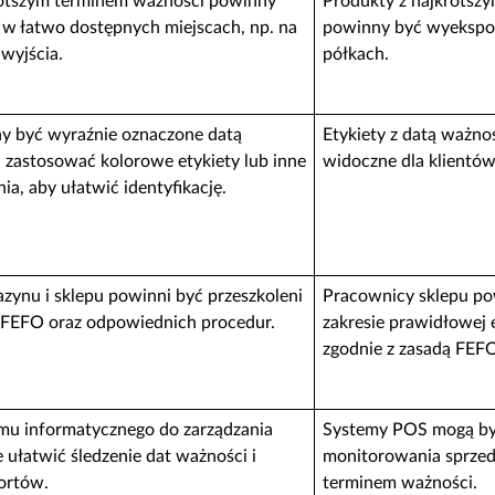
rótszym terminem ważności powinny
Produkty z najkrótsz
w łatwo dostępnych miejscach, np. na
powinny być wyekspo
 wyjścia.
półkach.
y być wyraźnie oznaczone datą
Etykiety z datą ważno
zastosować kolorowe etykiety lub inne
widoczne dla klientów
a, aby ułatwić identyfikację.
ynu i sklepu powinni być przeszkoleni
Pracownicy sklepu po
d FEFO oraz odpowiednich procedur.
zakresie prawidłowej
zgodnie z zasadą FEF
mu informatycznego do zarządzania
Systemy POS mogą by
łatwić śledzenie dat ważności i
monitorowania sprzed
ortów.
terminem ważności.