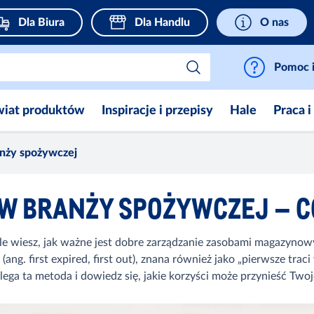
Dla Biura
Dla Handlu
O nas
Pomoc i
wiat produktów
Inspiracje i przepisy
Hale
Praca i
nży spożywczej
 W BRANŻY SPOŻYWCZEJ – CO
le wiesz, jak ważne jest dobre zarządzanie zasobami magazynow
(ang. first expired, first out), znana również jako „pierwsze tra
ega ta metoda i dowiedz się, jakie korzyści może przynieść Twoje