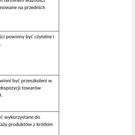
ym terminem ważności
nowane na przednich
ści powinny być czytelne i
.
winni być przeszkoleni w
 ekspozycji towarów
O.
ć wykorzystane do
aży produktów z krótkim