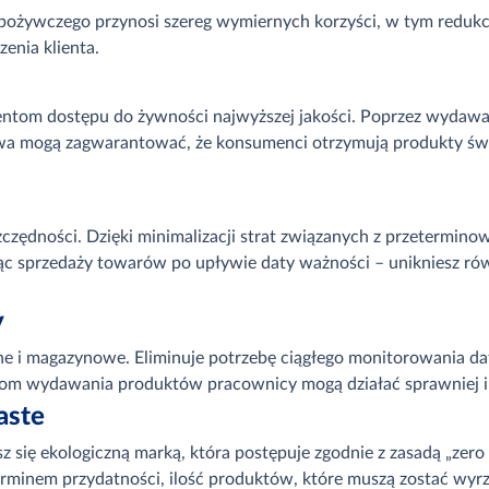
pożywczego przynosi szereg wymiernych korzyści, w tym redukc
enia klienta.
ntom dostępu do żywności najwyższej jakości. Poprzez wydawa
wa mogą zagwarantować, że konsumenci otrzymują produkty świe
zędności. Dzięki minimalizacji strat związanych z przetermin
ając sprzedaży towarów po upływie daty ważności – unikniesz r
y
 i magazynowe. Eliminuje potrzebę ciągłego monitorowania dat 
dom wydawania produktów pracownicy mogą działać sprawniej i 
aste
sz się ekologiczną marką, która postępuje zgodnie z zasadą „zer
minem przydatności, ilość produktów, które muszą zostać wyrzuc