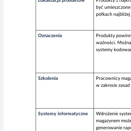
Lokalizacja produktów
Produkty z najk
być umieszczone 
półkach najbliżej
Oznaczenia
Produkty powinn
ważności. Można 
systemy kodowani
Szkolenia
Pracownicy magaz
w zakresie zasa
Systemy informatyczne
Wdrożenie syste
magazynem może u
generowanie rap