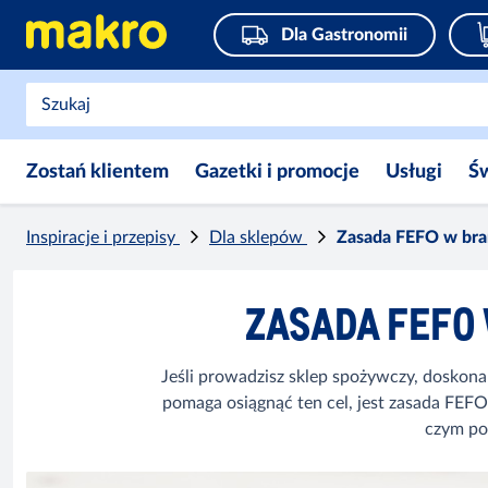
Dla Gastronomii
Zostań klientem
Gazetki i promocje
Usługi
Ś
Inspiracje i przepisy
Dla sklepów
Zasada FEFO w bra
ZASADA FEFO
Jeśli prowadzisz sklep spożywczy, doskona
pomaga osiągnąć ten cel, jest zasada FEFO 
czym pol