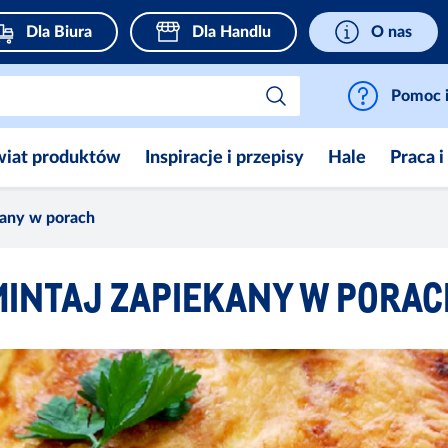
Dla Biura
Dla Handlu
O nas
Pomoc i
wiat produktów
Inspiracje i przepisy
Hale
Praca i
kany w porach
MINTAJ ZAPIEKANY W PORAC