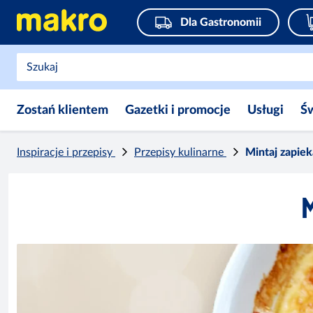
Dla Gastronomii
Zostań klientem
Gazetki i promocje
Usługi
Ś
Inspiracje i przepisy
Przepisy kulinarne
Mintaj zapie