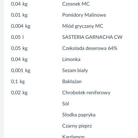
0,04
kg
Czosnek MC
0,01
kg
Pomidory Malinowe
0,004
kg
Miód gryczany MC
0,05
l
SASTERIA GARNACHA CW
0,05
kg
Czekolada deserowa 64%
0,04
kg
Limonka
0,001
kg
Sezam biały
0,1
kg
Bakłażan
0,02
kg
Chrobotek reniferowy
Sól
Słodka papryka
Czarny pieprz
Kardamon