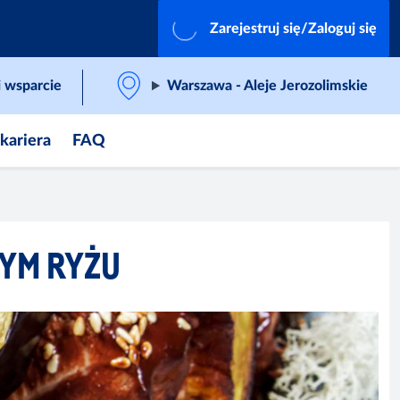
Zarejestruj się/Zaloguj się
 wsparcie
Warszawa - Aleje Jerozolimskie
 kariera
FAQ
YM RYŻU