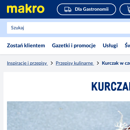
Dla Gastronomii
Zostań klientem
Gazetki i promocje
Usługi
Ś
Inspiracje i przepisy
Przepisy kulinarne
Kurczak w cz
KURCZA