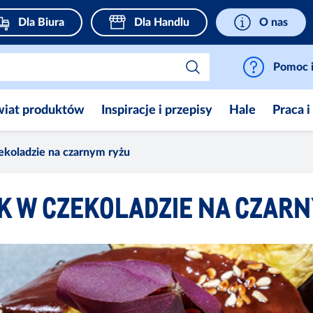
Dla Biura
Dla Handlu
O nas
Pomoc i
wiat produktów
Inspiracje i przepisy
Hale
Praca i
ekoladzie na czarnym ryżu
K W CZEKOLADZIE NA CZARN