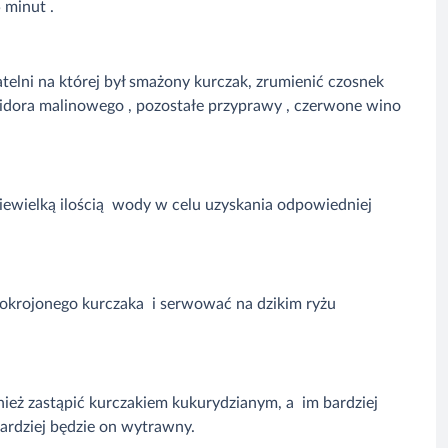
 minut .
telni na której był smażony kurczak, zrumienić czosnek
idora malinowego , pozostałe przyprawy , czerwone wino
ewielką ilością wody w celu uzyskania odpowiedniej
krojonego kurczaka i serwować na dzikim ryżu
eż zastąpić kurczakiem kukurydzianym, a im bardziej
ardziej będzie on wytrawny.