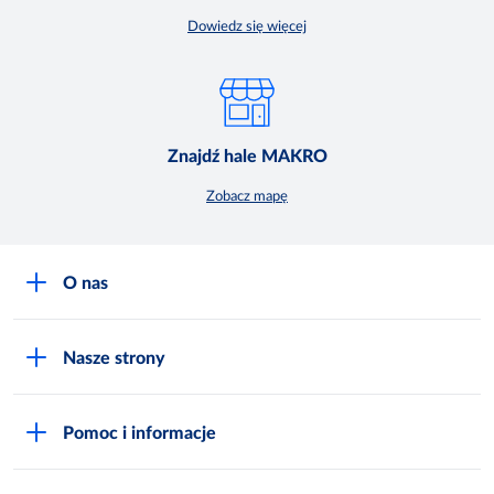
Dowiedz się więcej
Znajdź hale MAKRO
Zobacz mapę
O nas
O MAKRO
Nasze strony
Praca i kariera
Akademia Inspiracji
Niemarnowanie żywności
Pomoc i informacje
Odido
Biuro prasowe
Jak zostać Klientem
Katalog prezentów