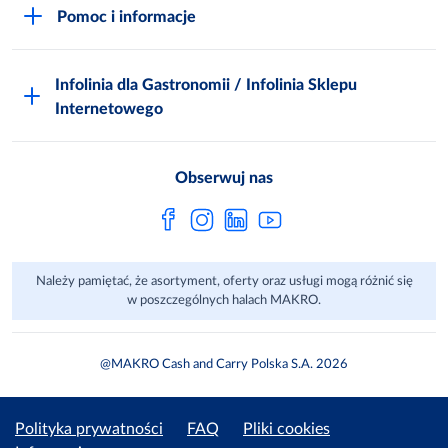
Niemarnowanie żywności
Pomoc i informacje
Odido
Biuro prasowe
Jak zostać Klientem
Katalog prezentów
Zgłoś naruszenie
Infolinia dla Gastronomii / Infolinia Sklepu
FAQ
Polskie Skarby Kulinarne
Internetowego
Inspektor Ochrony Danych
Jak kupować w MAKRO Online
Zgody marketingowe
Metro AG
Regulaminy Klienta
Obserwuj nas
Raport ESG
Regulaminy akcji promocyjnych
Sprawozdanie niefinansowe
Dla Dostawcy MAKRO
Należy pamiętać, że asortyment, oferty oraz usługi mogą różnić się
Aplikacje mobilne
w poszczególnych halach MAKRO.
@MAKRO Cash and Carry Polska S.A. 2026
Polityka prywatności
FAQ
Pliki cookies