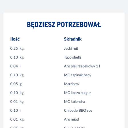
BĘDZIESZ POTRZEBOWAŁ
Ilość
Składnik
0,25
kg
Jackfruit
0,10
kg
Taco shells
0,04
l
Aro olej rzepakowy 1 l
0,10
kg
MC szpinak baby
0,05
g
Marchew
0,10
kg
MC kasza bulgur
0,01
kg
MC kolendra
0,10
l
Chipotle BBQ sos
0,01
kg
Aro miód