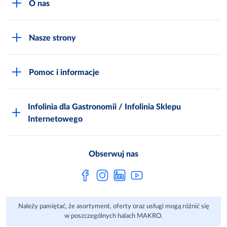
O nas
O MAKRO
Nasze strony
Praca i kariera
Akademia Inspiracji
Niemarnowanie żywności
Pomoc i informacje
Odido
Biuro prasowe
Jak zostać Klientem
Katalog prezentów
Zgłoś naruszenie
Infolinia dla Gastronomii / Infolinia Sklepu
FAQ
Polskie Skarby Kulinarne
Internetowego
Inspektor Ochrony Danych
Jak kupować w MAKRO Online
Zgody marketingowe
Metro AG
Regulaminy Klienta
Obserwuj nas
Raport ESG
Regulaminy akcji promocyjnych
Sprawozdanie niefinansowe
Dla Dostawcy MAKRO
Należy pamiętać, że asortyment, oferty oraz usługi mogą różnić się
Aplikacje mobilne
w poszczególnych halach MAKRO.