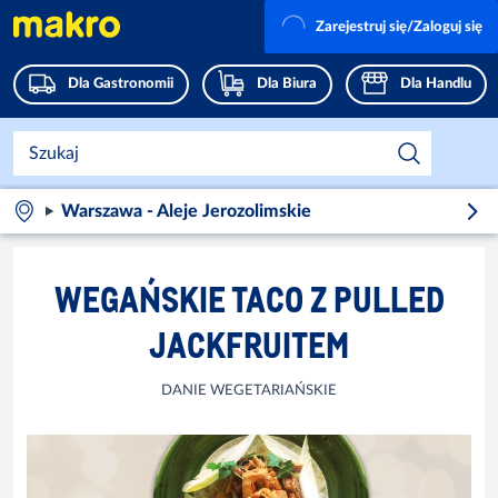
Zarejestruj się/Zaloguj się
Dla Gastronomii
Dla Biura
Dla Handlu
Warszawa - Aleje Jerozolimskie
WEGAŃSKIE TACO Z PULLED
JACKFRUITEM
DANIE WEGETARIAŃSKIE