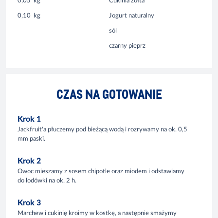
0,05
kg
Cukinia żółta
0,10
kg
Jogurt naturalny
sól
czarny pieprz
CZAS NA GOTOWANIE
Krok 1
Jackfruit'a płuczemy pod bieżącą wodą i rozrywamy na ok. 0,5
mm paski.
Krok 2
Owoc mieszamy z sosem chipotle oraz miodem i odstawiamy
do lodówki na ok. 2 h.
Krok 3
Marchew i cukinię kroimy w kostkę, a następnie smażymy