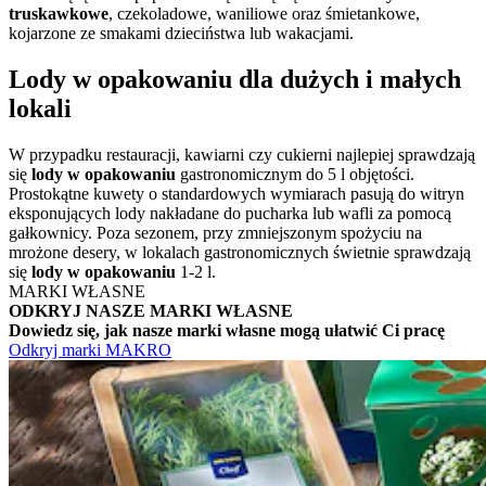
truskawkowe
, czekoladowe, waniliowe oraz śmietankowe,
kojarzone ze smakami dzieciństwa lub wakacjami.
Lody w opakowaniu dla dużych i małych
lokali
W przypadku restauracji, kawiarni czy cukierni najlepiej sprawdzają
się
lody w opakowaniu
gastronomicznym do 5 l objętości.
Prostokątne kuwety o standardowych wymiarach pasują do witryn
eksponujących lody nakładane do pucharka lub wafli za pomocą
gałkownicy. Poza sezonem, przy zmniejszonym spożyciu na
mrożone desery, w lokalach gastronomicznych świetnie sprawdzają
się
lody w opakowaniu
1-2 l.
MARKI WŁASNE
ODKRYJ NASZE MARKI WŁASNE
Dowiedz się, jak nasze marki własne mogą ułatwić Ci pracę
Odkryj marki MAKRO