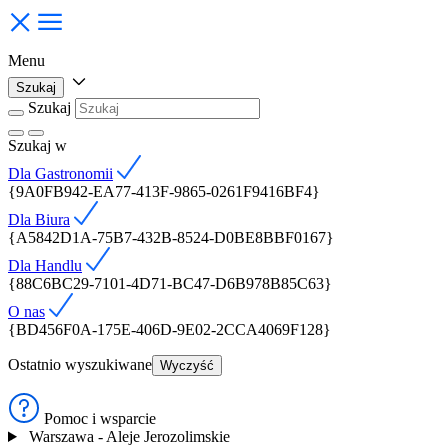
Menu
Szukaj
Szukaj
Szukaj
w
Dla Gastronomii
{9A0FB942-EA77-413F-9865-0261F9416BF4}
Dla Biura
{A5842D1A-75B7-432B-8524-D0BE8BBF0167}
Dla Handlu
{88C6BC29-7101-4D71-BC47-D6B978B85C63}
O nas
{BD456F0A-175E-406D-9E02-2CCA4069F128}
Ostatnio wyszukiwane
Wyczyść
Pomoc i wsparcie
Warszawa - Aleje Jerozolimskie