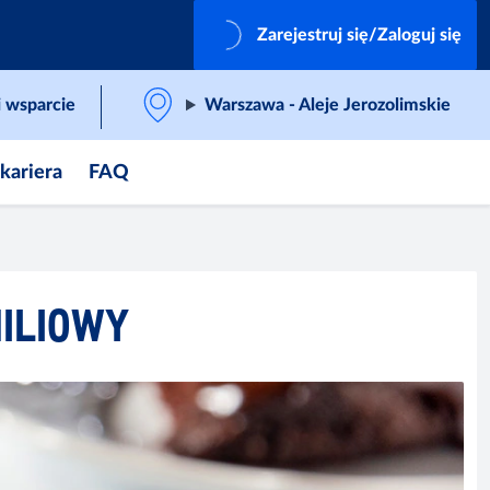
Zarejestruj się/Zaloguj się
 wsparcie
Warszawa - Aleje Jerozolimskie
 kariera
FAQ
NILIOWY