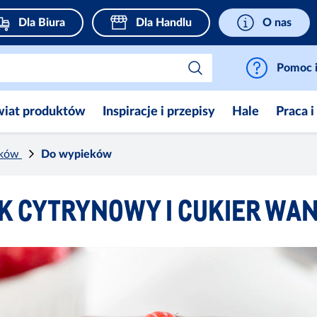
Dla Biura
Dla Handlu
O nas
Pomoc i
wiat produktów
Inspiracje i przepisy
Hale
Praca i
eków
Do wypieków
 CYTRYNOWY I CUKIER WA