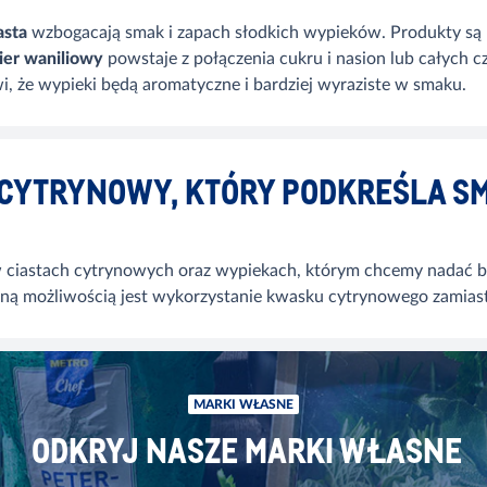
asta
wzbogacają smak i zapach słodkich wypieków. Produkty s
ier waniliowy
powstaje z połączenia cukru i nasion lub całych cz
i, że wypieki będą aromatyczne i bardziej wyraziste w smaku.
CYTRYNOWY, KTÓRY PODKREŚLA SM
w ciastach cytrynowych oraz wypiekach, którym chcemy nadać b
nną możliwością jest wykorzystanie kwasku cytrynowego zamiast 
MARKI WŁASNE
ODKRYJ NASZE MARKI WŁASNE