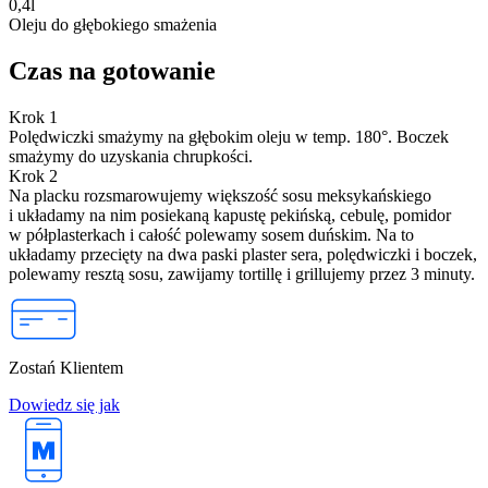
0,4
l
Oleju do głębokiego smażenia
Czas na gotowanie
Krok 1
Polędwiczki smażymy na głębokim oleju w temp. 180°. Boczek
smażymy do uzyskania chrupkości.
Krok 2
Na placku rozsmarowujemy większość sosu meksykańskiego
i układamy na nim posiekaną kapustę pekińską, cebulę, pomidor
w półplasterkach i całość polewamy sosem duńskim. Na to
układamy przecięty na dwa paski plaster sera, polędwiczki i boczek,
polewamy resztą sosu, zawijamy tortillę i grillujemy przez 3 minuty.
Zostań Klientem
Dowiedz się jak