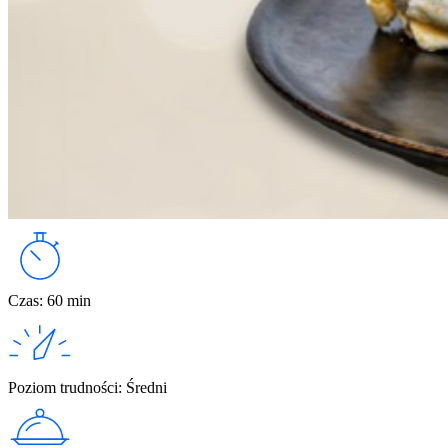
Czas
:
60 min
Poziom trudności
:
Średni