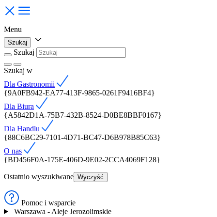
Menu
Szukaj
Szukaj
Szukaj
w
Dla Gastronomii
{9A0FB942-EA77-413F-9865-0261F9416BF4}
Dla Biura
{A5842D1A-75B7-432B-8524-D0BE8BBF0167}
Dla Handlu
{88C6BC29-7101-4D71-BC47-D6B978B85C63}
O nas
{BD456F0A-175E-406D-9E02-2CCA4069F128}
Ostatnio wyszukiwane
Wyczyść
Pomoc i wsparcie
Warszawa - Aleje Jerozolimskie