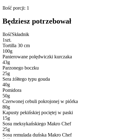
Ilość porcji
:
1
Będziesz potrzebował
Ilość
Składnik
1
szt.
Tortilla 30 cm
100
g
Panierowane polędwiczki kurczaka
43
g
Parzonego boczku
25
g
Sera żółtego typu gouda
40
g
Pomidora
50
g
Czerwonej cebuli pokrojonej w piórka
80
g
Kapusty pekińskiej pociętej w paski
15
g
Sosu meksykańskiego Makro Chef
25
g
Sosu remulada duńska Makro Chef