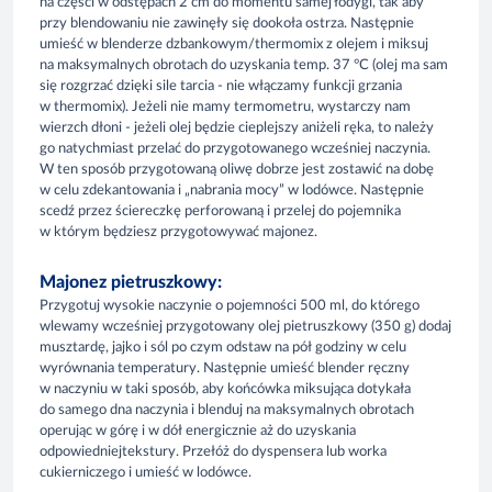
na części w odstępach 2 cm do momentu samej łodygi, tak aby
przy blendowaniu nie zawinęły się dookoła ostrza. Następnie
umieść w blenderze dzbankowym/thermomix z olejem i miksuj
na maksymalnych obrotach do uzyskania temp. 37 °C (olej ma sam
się rozgrzać dzięki sile tarcia - nie włączamy funkcji grzania
w thermomix). Jeżeli nie mamy termometru, wystarczy nam
wierzch dłoni - jeżeli olej będzie cieplejszy aniżeli ręka, to należy
go natychmiast przelać do przygotowanego wcześniej naczynia.
W ten sposób przygotowaną oliwę dobrze jest zostawić na dobę
w celu zdekantowania i „nabrania mocy” w lodówce. Następnie
scedź przez ściereczkę perforowaną i przelej do pojemnika
w którym będziesz przygotowywać majonez.
Majonez pietruszkowy:
Przygotuj wysokie naczynie o pojemności 500 ml, do którego
wlewamy wcześniej przygotowany olej pietruszkowy (350 g) dodaj
musztardę, jajko i sól po czym odstaw na pół godziny w celu
wyrównania temperatury. Następnie umieść blender ręczny
w naczyniu w taki sposób, aby końcówka miksująca dotykała
do samego dna naczynia i blenduj na maksymalnych obrotach
operując w górę i w dół energicznie aż do uzyskania
odpowiedniejtekstury. Przełóż do dyspensera lub worka
cukierniczego i umieść w lodówce.