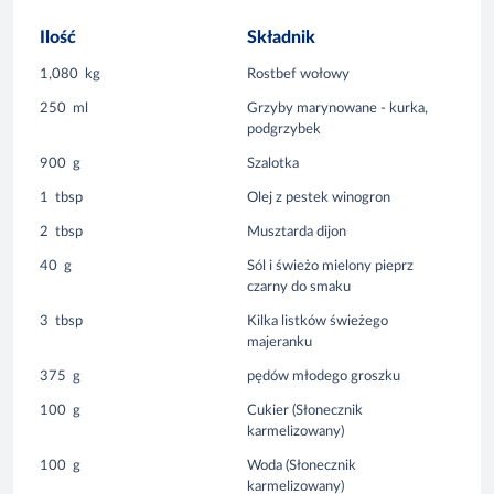
Ilość
Składnik
1,080
kg
Rostbef wołowy
250
ml
Grzyby marynowane - kurka,
podgrzybek
900
g
Szalotka
1
tbsp
Olej z pestek winogron
2
tbsp
Musztarda dijon
40
g
Sól i świeżo mielony pieprz
czarny do smaku
3
tbsp
Kilka listków świeżego
majeranku
375
g
pędów młodego groszku
100
g
Cukier (Słonecznik
karmelizowany)
100
g
Woda (Słonecznik
karmelizowany)