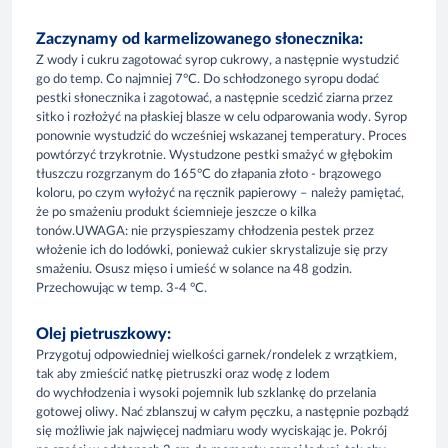
Zaczynamy od karmelizowanego słonecznika:
Z wody i cukru zagotować syrop cukrowy, a następnie wystudzić
go do temp. Co najmniej 7°C. Do schłodzonego syropu dodać
pestki słonecznika i zagotować, a następnie scedzić ziarna przez
sitko i rozłożyć na płaskiej blasze w celu odparowania wody. Syrop
ponownie wystudzić do wcześniej wskazanej temperatury. Proces
powtórzyć trzykrotnie. Wystudzone pestki smażyć w głębokim
tłuszczu rozgrzanym do 165°C do złapania złoto - brązowego
koloru, po czym wyłożyć na ręcznik papierowy – należy pamiętać,
że po smażeniu produkt ściemnieje jeszcze o kilka
tonów.UWAGA: nie przyspieszamy chłodzenia pestek przez
włożenie ich do lodówki, ponieważ cukier skrystalizuje się przy
smażeniu. Osusz mięso i umieść w solance na 48 godzin.
Przechowując w temp. 3-4 °C.
Olej pietruszkowy:
Przygotuj odpowiedniej wielkości garnek/rondelek z wrzątkiem,
tak aby zmieścić natkę pietruszki oraz wodę z lodem
do wychłodzenia i wysoki pojemnik lub szklankę do przelania
gotowej oliwy. Nać zblanszuj w całym pęczku, a następnie pozbądź
się możliwie jak najwięcej nadmiaru wody wyciskając je. Pokrój