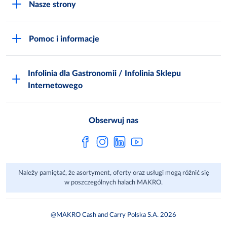
Nasze strony
Praca i kariera
Akademia Inspiracji
Niemarnowanie żywności
Pomoc i informacje
Odido
Biuro prasowe
Jak zostać Klientem
Katalog prezentów
Zgłoś naruszenie
Infolinia dla Gastronomii / Infolinia Sklepu
FAQ
Polskie Skarby Kulinarne
Internetowego
Inspektor Ochrony Danych
Jak kupować w MAKRO Online
Zgody marketingowe
Metro AG
Regulaminy Klienta
Obserwuj nas
Raport ESG
Regulaminy akcji promocyjnych
Sprawozdanie niefinansowe
Dla Dostawcy MAKRO
Należy pamiętać, że asortyment, oferty oraz usługi mogą różnić się
Aplikacje mobilne
w poszczególnych halach MAKRO.
@MAKRO Cash and Carry Polska S.A. 2026