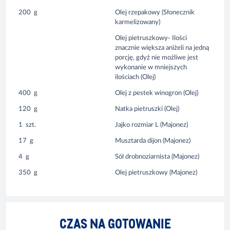
200
g
Olej rzepakowy (Słonecznik
karmelizowany)
Olej pietruszkowy- Ilości
znacznie większa aniżeli na jedną
porcję, gdyż nie możliwe jest
wykonanie w mniejszych
ilościach (Olej)
400
g
Olej z pestek winogron (Olej)
120
g
Natka pietruszki (Olej)
1
szt.
Jajko rozmiar L (Majonez)
17
g
Musztarda dijon (Majonez)
4
g
Sól drobnoziarnista (Majonez)
350
g
Olej pietruszkowy (Majonez)
CZAS NA GOTOWANIE