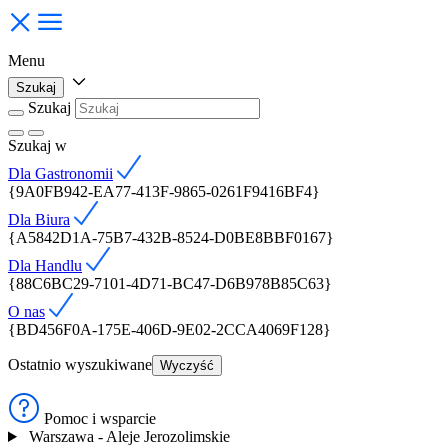
Menu
Szukaj
Szukaj
Szukaj
w
Dla Gastronomii
{9A0FB942-EA77-413F-9865-0261F9416BF4}
Dla Biura
{A5842D1A-75B7-432B-8524-D0BE8BBF0167}
Dla Handlu
{88C6BC29-7101-4D71-BC47-D6B978B85C63}
O nas
{BD456F0A-175E-406D-9E02-2CCA4069F128}
Ostatnio wyszukiwane
Wyczyść
Pomoc i wsparcie
Warszawa - Aleje Jerozolimskie