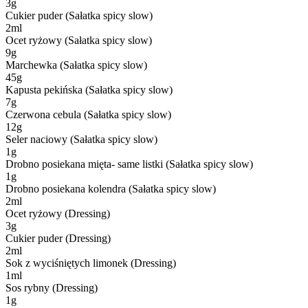
3
g
Cukier puder (Sałatka spicy slow)
2
ml
Ocet ryżowy (Sałatka spicy slow)
9
g
Marchewka (Sałatka spicy slow)
45
g
Kapusta pekińska (Sałatka spicy slow)
7
g
Czerwona cebula (Sałatka spicy slow)
12
g
Seler naciowy (Sałatka spicy slow)
1
g
Drobno posiekana mięta- same listki (Sałatka spicy slow)
1
g
Drobno posiekana kolendra (Sałatka spicy slow)
2
ml
Ocet ryżowy (Dressing)
3
g
Cukier puder (Dressing)
2
ml
Sok z wyciśniętych limonek (Dressing)
1
ml
Sos rybny (Dressing)
1
g