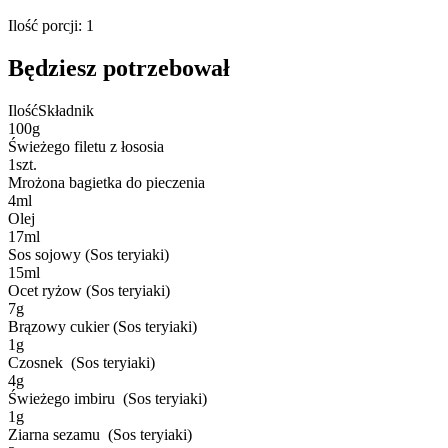
Ilość porcji
:
1
Będziesz potrzebował
Ilość
Składnik
100
g
Świeżego filetu z łososia
1
szt.
Mrożona bagietka do pieczenia
4
ml
Olej
17
ml
Sos sojowy (Sos teryiaki)
15
ml
Ocet ryżow (Sos teryiaki)
7
g
Brązowy cukier (Sos teryiaki)
1
g
Czosnek (Sos teryiaki)
4
g
Świeżego imbiru (Sos teryiaki)
1
g
Ziarna sezamu (Sos teryiaki)