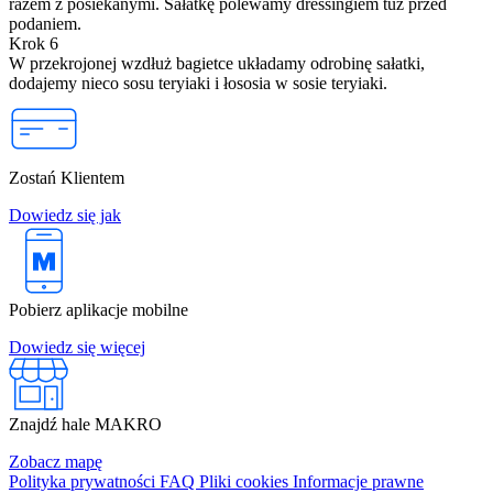
razem z posiekanymi. Sałatkę polewamy dressingiem tuż przed
podaniem.
Krok 6
W przekrojonej wzdłuż bagietce układamy odrobinę sałatki,
dodajemy nieco sosu teryiaki i łososia w sosie teryiaki.
Zostań Klientem
Dowiedz się jak
Pobierz aplikacje mobilne
Dowiedz się więcej
Znajdź hale MAKRO
Zobacz mapę
Polityka prywatności
FAQ
Pliki cookies
Informacje prawne