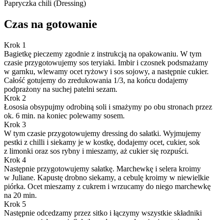
Papryczka chili (Dressing)
Czas na gotowanie
Krok 1
Bagietkę pieczemy zgodnie z instrukcją na opakowaniu. W tym
czasie przygotowujemy sos teryiaki. Imbir i czosnek podsmażamy
w garnku, wlewamy ocet ryżowy i sos sojowy, a następnie cukier.
Całość gotujemy do zredukowania 1/3, na końcu dodajemy
podprażony na suchej patelni sezam.
Krok 2
Łososia obsypujmy odrobiną soli i smażymy po obu stronach przez
ok. 6 min. na koniec polewamy sosem.
Krok 3
W tym czasie przygotowujemy dressing do sałatki. Wyjmujemy
pestki z chilli i siekamy je w kostkę, dodajemy ocet, cukier, sok
z limonki oraz sos rybny i mieszamy, aż cukier się rozpuści.
Krok 4
Następnie przygotowujemy sałatkę. Marchewkę i selera kroimy
w Juliane. Kapustę drobno siekamy, a cebulę kroimy w niewielkie
piórka. Ocet mieszamy z cukrem i wrzucamy do niego marchewkę
na 20 min.
Krok 5
Następnie odcedzamy przez sitko i łączymy wszystkie składniki