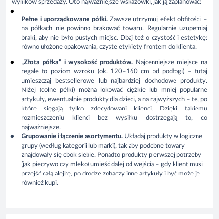
wyników sprzedaży. Oto najważniejsze wskazówki, jak ją zaplanować:
Pełne i uporządkowane półki.
Zawsze utrzymuj efekt obfitości –
na półkach nie powinno brakować towaru. Regularnie uzupełniaj
braki, aby nie było pustych miejsc. Dbaj też o czystość i estetykę:
równo ułożone opakowania, czyste etykiety frontem do klienta.
„Złota półka” i wysokość produktów.
Najcenniejsze miejsce na
regale to poziom wzroku (ok. 120–160 cm od podłogi) – tutaj
umieszczaj bestsellerowe lub najbardziej dochodowe produkty.
Niżej (dolne półki) można lokować ciężkie lub mniej popularne
artykuły, ewentualnie produkty dla dzieci, a na najwyższych – te, po
które sięgają tylko zdecydowani klienci. Dzięki takiemu
rozmieszczeniu klienci bez wysiłku dostrzegają to, co
najważniejsze.
Grupowanie i łączenie asortymentu.
Układaj produkty w logiczne
grupy (według kategorii lub marki), tak aby podobne towary
znajdowały się obok siebie. Ponadto produkty pierwszej potrzeby
(jak pieczywo czy mleko) umieść dalej od wejścia – gdy klient musi
przejść całą alejkę, po drodze zobaczy inne artykuły i być może je
również kupi.