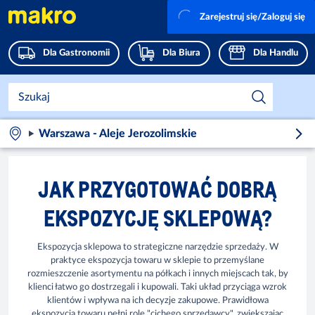
Zarejestruj się/Zaloguj się
Dla Gastronomii
Dla Biura
Dla Handlu
Warszawa - Aleje Jerozolimskie
JAK PRZYGOTOWAĆ DOBRĄ
EKSPOZYCJĘ SKLEPOWĄ?
Ekspozycja sklepowa to strategiczne narzędzie sprzedaży. W
praktyce ekspozycja towaru w sklepie to przemyślane
rozmieszczenie asortymentu na półkach i innych miejscach tak, by
klienci łatwo go dostrzegali i kupowali. Taki układ przyciąga wzrok
klientów i wpływa na ich decyzje zakupowe. Prawidłowa
ekspozycja towaru pełni rolę "cichego sprzedawcy", zwiększając