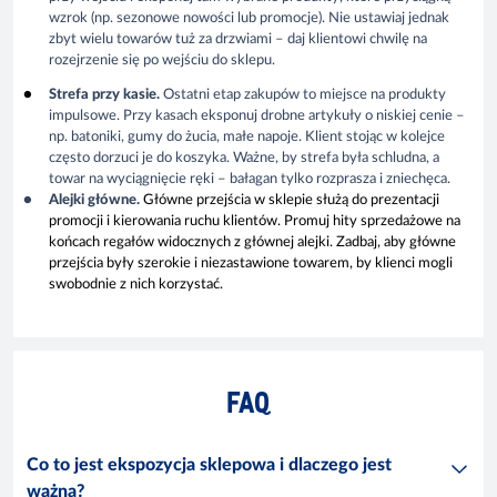
wzrok (np. sezonowe nowości lub promocje). Nie ustawiaj jednak
zbyt wielu towarów tuż za drzwiami – daj klientowi chwilę na
rozejrzenie się po wejściu do sklepu.
Strefa przy kasie.
Ostatni etap zakupów to miejsce na produkty
impulsowe. Przy kasach eksponuj drobne artykuły o niskiej cenie –
np. batoniki, gumy do żucia, małe napoje. Klient stojąc w kolejce
często dorzuci je do koszyka. Ważne, by strefa była schludna, a
towar na wyciągnięcie ręki – bałagan tylko rozprasza i zniechęca.
Alejki główne.
Główne przejścia w sklepie służą do prezentacji
promocji i kierowania ruchu klientów. Promuj hity sprzedażowe na
końcach regałów widocznych z głównej alejki. Zadbaj, aby główne
przejścia były szerokie i niezastawione towarem, by klienci mogli
swobodnie z nich korzystać.
FAQ
Co to jest ekspozycja sklepowa i dlaczego jest
ważna?