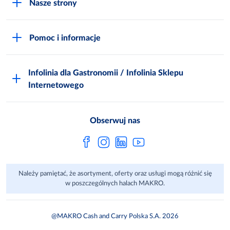
Nasze strony
Praca i kariera
Akademia Inspiracji
Niemarnowanie żywności
Pomoc i informacje
Odido
Biuro prasowe
Jak zostać Klientem
Katalog prezentów
Zgłoś naruszenie
Infolinia dla Gastronomii / Infolinia Sklepu
FAQ
Polskie Skarby Kulinarne
Internetowego
Inspektor Ochrony Danych
Jak kupować w MAKRO Online
Zgody marketingowe
Metro AG
Regulaminy Klienta
Obserwuj nas
Raport ESG
Regulaminy akcji promocyjnych
Sprawozdanie niefinansowe
Dla Dostawcy MAKRO
Należy pamiętać, że asortyment, oferty oraz usługi mogą różnić się
Aplikacje mobilne
w poszczególnych halach MAKRO.
@MAKRO Cash and Carry Polska S.A. 2026