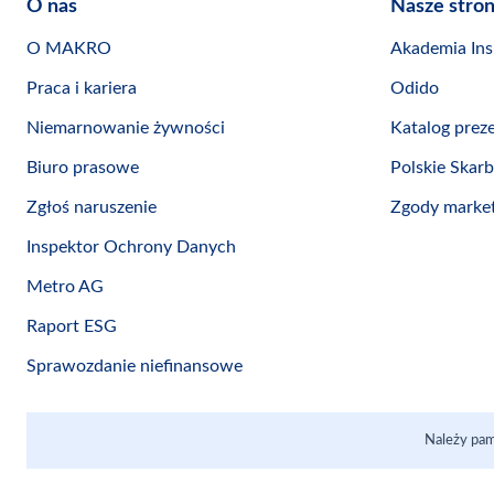
O nas
Nasze stro
O MAKRO
Akademia Insp
Praca i kariera
Odido
Niemarnowanie żywności
Katalog prez
Biuro prasowe
Polskie Skar
Zgłoś naruszenie
Zgody marke
Inspektor Ochrony Danych
Metro AG
Raport ESG
Sprawozdanie niefinansowe
Należy pam