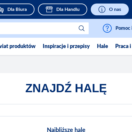
Dla Biura
Dla Handlu
O nas
Pomoc i
wiat produktów
Inspiracje i przepisy
Hale
Praca i
ZNAJDŹ HALĘ
Najbliższe hale