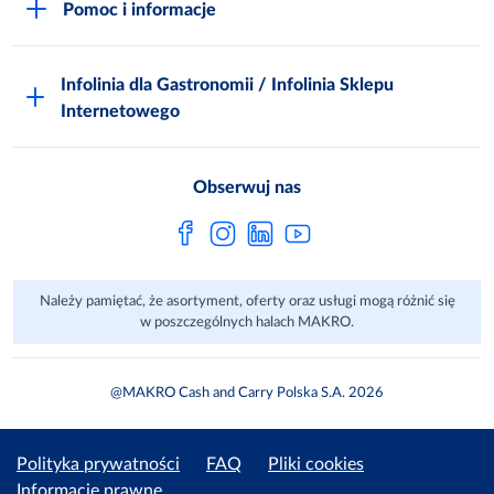
Pomoc i informacje
Odido
Biuro prasowe
Jak zostać Klientem
Katalog prezentów
Zgłoś naruszenie
Infolinia dla Gastronomii / Infolinia Sklepu
FAQ
Polskie Skarby Kulinarne
Internetowego
Inspektor Ochrony Danych
Jak kupować w MAKRO Online
Zgody marketingowe
Metro AG
Regulaminy Klienta
Obserwuj nas
Raport ESG
Regulaminy akcji promocyjnych
Sprawozdanie niefinansowe
Dla Dostawcy MAKRO
Należy pamiętać, że asortyment, oferty oraz usługi mogą różnić się
Aplikacje mobilne
w poszczególnych halach MAKRO.
@MAKRO Cash and Carry Polska S.A. 2026
Polityka prywatności
FAQ
Pliki cookies
Informacje prawne