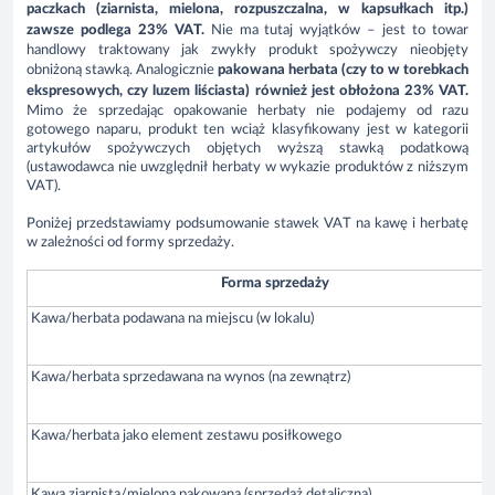
paczkach (ziarnista, mielona, rozpuszczalna, w kapsułkach itp.)
zawsze podlega 23% VAT.
Nie ma tutaj wyjątków – jest to towar
handlowy traktowany jak zwykły produkt spożywczy nieobjęty
obniżoną stawką. Analogicznie
pakowana herbata (czy to w torebkach
ekspresowych, czy luzem liściasta) również jest obłożona 23% VAT.
Mimo że sprzedając opakowanie herbaty nie podajemy od razu
gotowego naparu, produkt ten wciąż klasyfikowany jest w kategorii
artykułów spożywczych objętych wyższą stawką podatkową
(ustawodawca nie uwzględnił herbaty w wykazie produktów z niższym
VAT).
Poniżej przedstawiamy podsumowanie stawek VAT na kawę i herbatę
w zależności od formy sprzedaży.
Forma sprzedaży
Kawa/herbata podawana na miejscu (w lokalu)
Kawa/herbata sprzedawana na wynos (na zewnątrz)
Kawa/herbata jako element zestawu posiłkowego
Kawa ziarnista/mielona pakowana (sprzedaż detaliczna)