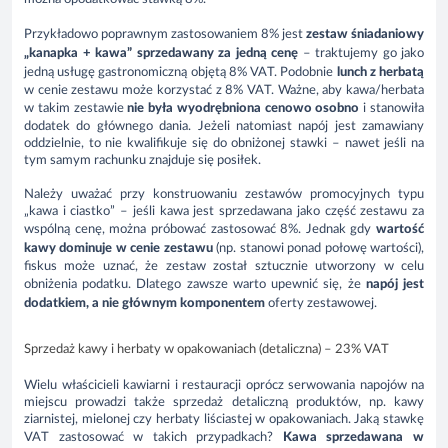
Przykładowo poprawnym zastosowaniem 8% jest
zestaw śniadaniowy
„kanapka + kawa” sprzedawany za jedną cenę
– traktujemy go jako
jedną usługę gastronomiczną objętą 8% VAT. Podobnie
lunch z herbatą
w cenie zestawu może korzystać z 8% VAT. Ważne, aby kawa/herbata
w takim zestawie
nie była wyodrębniona cenowo osobno
i stanowiła
dodatek do głównego dania. Jeżeli natomiast napój jest zamawiany
oddzielnie, to nie kwalifikuje się do obniżonej stawki – nawet jeśli na
tym samym rachunku znajduje się posiłek.
Należy uważać przy konstruowaniu zestawów promocyjnych typu
„kawa i ciastko” – jeśli kawa jest sprzedawana jako część zestawu za
wspólną cenę, można próbować zastosować 8%. Jednak gdy
wartość
kawy dominuje w cenie zestawu
(np. stanowi ponad połowę wartości),
fiskus może uznać, że zestaw został sztucznie utworzony w celu
obniżenia podatku. Dlatego zawsze warto upewnić się, że
napój jest
dodatkiem, a nie głównym komponentem
oferty zestawowej.
Sprzedaż kawy i herbaty w opakowaniach (detaliczna) – 23% VAT
Wielu właścicieli kawiarni i restauracji oprócz serwowania napojów na
miejscu prowadzi także sprzedaż detaliczną produktów, np. kawy
ziarnistej, mielonej czy herbaty liściastej w opakowaniach. Jaką stawkę
VAT zastosować w takich przypadkach?
Kawa sprzedawana w