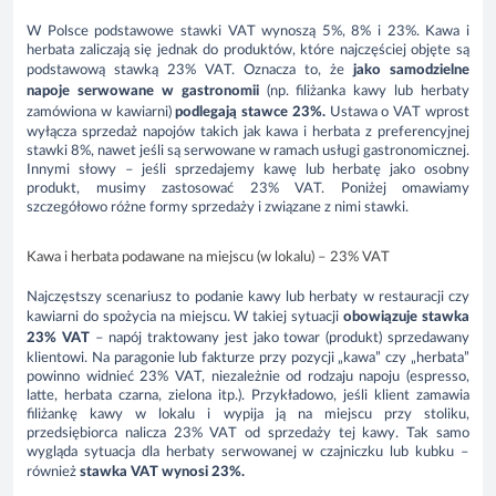
W Polsce podstawowe stawki VAT wynoszą 5%, 8% i 23%. Kawa i
herbata zaliczają się jednak do produktów, które najczęściej objęte są
podstawową stawką 23% VAT. Oznacza to, że
jako samodzielne
napoje serwowane w gastronomii
(np. filiżanka kawy lub herbaty
zamówiona w kawiarni)
podlegają stawce 23%.
Ustawa o VAT wprost
wyłącza sprzedaż napojów takich jak kawa i herbata z preferencyjnej
stawki 8%, nawet jeśli są serwowane w ramach usługi gastronomicznej.
Innymi słowy – jeśli sprzedajemy kawę lub herbatę jako osobny
produkt, musimy zastosować 23% VAT. Poniżej omawiamy
szczegółowo różne formy sprzedaży i związane z nimi stawki.
Kawa i herbata podawane na miejscu (w lokalu) – 23% VAT
Najczęstszy scenariusz to podanie kawy lub herbaty w restauracji czy
kawiarni do spożycia na miejscu. W takiej sytuacji
obowiązuje stawka
23% VAT
– napój traktowany jest jako towar (produkt) sprzedawany
klientowi. Na paragonie lub fakturze przy pozycji „kawa” czy „herbata”
powinno widnieć 23% VAT, niezależnie od rodzaju napoju (espresso,
latte, herbata czarna, zielona itp.). Przykładowo, jeśli klient zamawia
filiżankę kawy w lokalu i wypija ją na miejscu przy stoliku,
przedsiębiorca nalicza 23% VAT od sprzedaży tej kawy. Tak samo
wygląda sytuacja dla herbaty serwowanej w czajniczku lub kubku –
również
stawka VAT wynosi 23%.