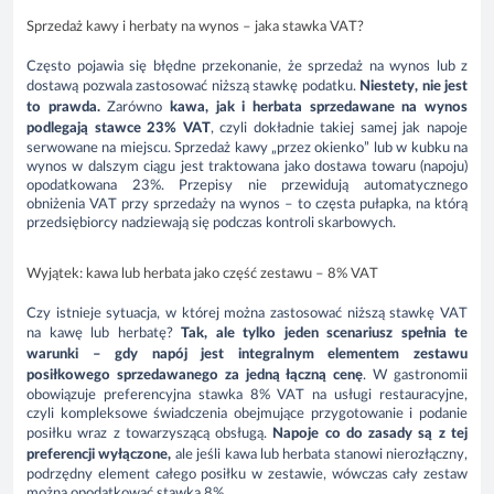
Sprzedaż kawy i herbaty na wynos – jaka stawka VAT?
Często pojawia się błędne przekonanie, że sprzedaż na wynos lub z
dostawą pozwala zastosować niższą stawkę podatku.
Niestety, nie jest
to prawda.
Zarówno
kawa, jak i herbata sprzedawane na wynos
podlegają stawce 23% VAT
, czyli dokładnie takiej samej jak napoje
serwowane na miejscu. Sprzedaż kawy „przez okienko” lub w kubku na
wynos w dalszym ciągu jest traktowana jako dostawa towaru (napoju)
opodatkowana 23%. Przepisy nie przewidują automatycznego
obniżenia VAT przy sprzedaży na wynos – to częsta pułapka, na którą
przedsiębiorcy nadziewają się podczas kontroli skarbowych.
Wyjątek: kawa lub herbata jako część zestawu – 8% VAT
Czy istnieje sytuacja, w której można zastosować niższą stawkę VAT
na kawę lub herbatę?
Tak, ale tylko jeden scenariusz spełnia te
warunki – gdy napój jest integralnym elementem zestawu
posiłkowego sprzedawanego za jedną łączną cenę
. W gastronomii
obowiązuje preferencyjna stawka 8% VAT na usługi restauracyjne,
czyli kompleksowe świadczenia obejmujące przygotowanie i podanie
posiłku wraz z towarzyszącą obsługą.
Napoje co do zasady są z tej
preferencji wyłączone,
ale jeśli kawa lub herbata stanowi nierozłączny,
podrzędny element całego posiłku w zestawie, wówczas cały zestaw
można opodatkować stawką 8%.