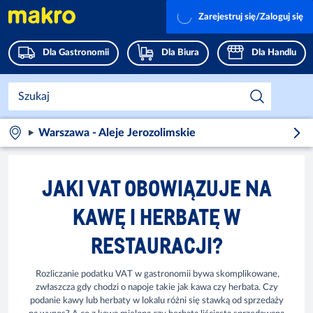
Zarejestruj się/Zaloguj się
Dla Gastronomii
Dla Biura
Dla Handlu
Warszawa - Aleje Jerozolimskie
JAKI VAT OBOWIĄZUJE NA
KAWĘ I HERBATĘ W
RESTAURACJI?
Rozliczanie podatku VAT w gastronomii bywa skomplikowane,
zwłaszcza gdy chodzi o napoje takie jak kawa czy herbata. Czy
podanie kawy lub herbaty w lokalu różni się stawką od sprzedaży