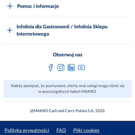
Akademia Inspiracji
Niemarnowanie żywności
Pomoc i informacje
Odido
Biuro prasowe
Jak zostać Klientem
Katalog prezentów
Zgłoś naruszenie
Infolinia dla Gastronomii / Infolinia Sklepu
FAQ
Polskie Skarby Kulinarne
Internetowego
Inspektor Ochrony Danych
Jak kupować w MAKRO Online
Zgody marketingowe
Metro AG
Regulaminy Klienta
Obserwuj nas
Raport ESG
Regulaminy akcji promocyjnych
Sprawozdanie niefinansowe
Dla Dostawcy MAKRO
Należy pamiętać, że asortyment, oferty oraz usługi mogą różnić się
Aplikacje mobilne
w poszczególnych halach MAKRO.
@MAKRO Cash and Carry Polska S.A. 2026
Polityka prywatności
FAQ
Pliki cookies