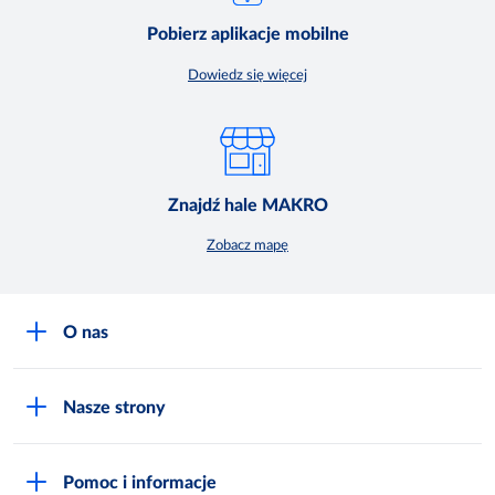
Pobierz aplikacje mobilne
Dowiedz się więcej
Znajdź hale MAKRO
Zobacz mapę
O nas
O MAKRO
Nasze strony
Praca i kariera
Akademia Inspiracji
Niemarnowanie żywności
Pomoc i informacje