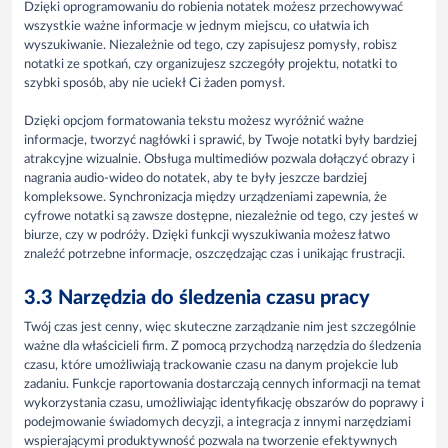
Dzięki oprogramowaniu do robienia notatek możesz przechowywać
wszystkie ważne informacje w jednym miejscu, co ułatwia ich
wyszukiwanie. Niezależnie od tego, czy zapisujesz pomysły, robisz
notatki ze spotkań, czy organizujesz szczegóły projektu, notatki to
szybki sposób, aby nie uciekł Ci żaden pomysł.
Dzięki opcjom formatowania tekstu możesz wyróżnić ważne
informacje, tworzyć nagłówki i sprawić, by Twoje notatki były bardziej
atrakcyjne wizualnie. Obsługa multimediów pozwala dołączyć obrazy i
nagrania audio-wideo do notatek, aby te były jeszcze bardziej
kompleksowe. Synchronizacja między urządzeniami zapewnia, że
cyfrowe notatki są zawsze dostępne, niezależnie od tego, czy jesteś w
biurze, czy w podróży. Dzięki funkcji wyszukiwania możesz łatwo
znaleźć potrzebne informacje, oszczędzając czas i unikając frustracji.
3.3 Narzędzia do śledzenia czasu pracy
Twój czas jest cenny, więc skuteczne zarządzanie nim jest szczególnie
ważne dla właścicieli firm. Z pomocą przychodzą narzędzia do śledzenia
czasu, które umożliwiają trackowanie czasu na danym projekcie lub
zadaniu. Funkcje raportowania dostarczają cennych informacji na temat
wykorzystania czasu, umożliwiając identyfikację obszarów do poprawy i
podejmowanie świadomych decyzji, a integracja z innymi narzędziami
wspierającymi produktywność pozwala na tworzenie efektywnych