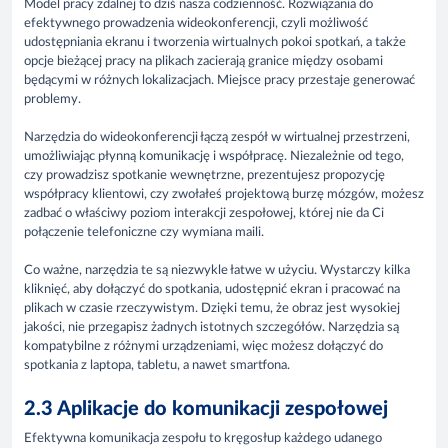
Model pracy zdalnej to dziś nasza codzienność. Rozwiązania do
efektywnego prowadzenia wideokonferencji, czyli możliwość
udostępniania ekranu i tworzenia wirtualnych pokoi spotkań, a także
opcje bieżącej pracy na plikach zacierają granice między osobami
będącymi w różnych lokalizacjach. Miejsce pracy przestaje generować
problemy.
Narzędzia do wideokonferencji łączą zespół w wirtualnej przestrzeni,
umożliwiając płynną komunikację i współpracę. Niezależnie od tego,
czy prowadzisz spotkanie wewnętrzne, prezentujesz propozycję
współpracy klientowi, czy zwołałeś projektową burzę mózgów, możesz
zadbać o właściwy poziom interakcji zespołowej, której nie da Ci
połączenie telefoniczne czy wymiana maili.
Co ważne, narzędzia te są niezwykle łatwe w użyciu. Wystarczy kilka
kliknięć, aby dołączyć do spotkania, udostępnić ekran i pracować na
plikach w czasie rzeczywistym. Dzięki temu, że obraz jest wysokiej
jakości, nie przegapisz żadnych istotnych szczegółów. Narzędzia są
kompatybilne z różnymi urządzeniami, więc możesz dołączyć do
spotkania z laptopa, tabletu, a nawet smartfona.
2.3 Aplikacje do komunikacji zespołowej
Efektywna komunikacja zespołu to kręgosłup każdego udanego