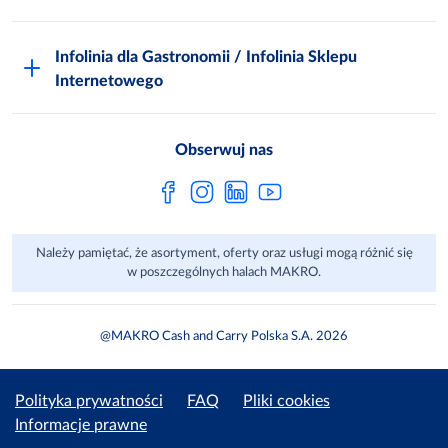
Odido
Biuro prasowe
Jak zostać Klientem
Katalog prezentów
Zgłoś naruszenie
Infolinia dla Gastronomii / Infolinia Sklepu
FAQ
Polskie Skarby Kulinarne
Internetowego
Inspektor Ochrony Danych
Jak kupować w MAKRO Online
Zgody marketingowe
Metro AG
Regulaminy Klienta
Obserwuj nas
Raport ESG
Regulaminy akcji promocyjnych
Sprawozdanie niefinansowe
Dla Dostawcy MAKRO
Należy pamiętać, że asortyment, oferty oraz usługi mogą różnić się
Aplikacje mobilne
w poszczególnych halach MAKRO.
@MAKRO Cash and Carry Polska S.A. 2026
Polityka prywatności
FAQ
Pliki cookies
Informacje prawne