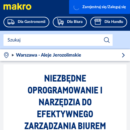
Zarejestruj się/Zaloguj się
Dla Gastronomii
Dla Biura
Dla Handlu
Warszawa - Aleje Jerozolimskie
NIEZBĘDNE
OPROGRAMOWANIE I
NARZĘDZIA DO
EFEKTYWNEGO
ZARZĄDZANIA BIUREM