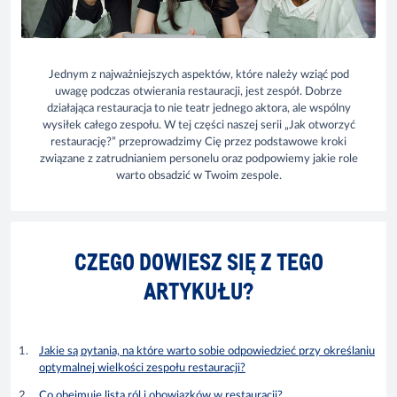
Jednym z najważniejszych aspektów, które należy wziąć pod
uwagę podczas otwierania restauracji, jest zespół. Dobrze
działająca restauracja to nie teatr jednego aktora, ale wspólny
wysiłek całego zespołu. W tej części naszej serii „Jak otworzyć
restaurację?” przeprowadzimy Cię przez podstawowe kroki
związane z zatrudnianiem personelu oraz podpowiemy jakie role
warto obsadzić w Twoim zespole.
CZEGO DOWIESZ SIĘ Z TEGO
ARTYKUŁU?
Jakie są pytania, na które warto sobie odpowiedzieć przy określaniu
optymalnej wielkości zespołu restauracji?
Co obejmuje lista ról i obowiązków w restauracji?