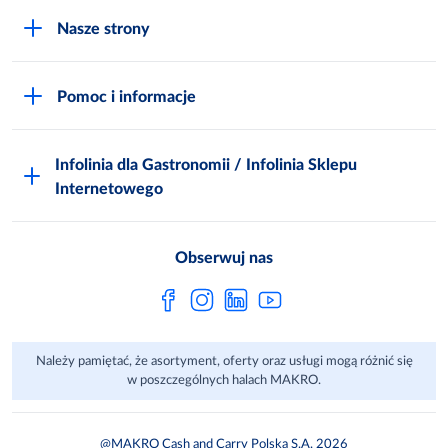
O MAKRO
Nasze strony
Praca i kariera
Akademia Inspiracji
Niemarnowanie żywności
Pomoc i informacje
Odido
Biuro prasowe
Jak zostać Klientem
Katalog prezentów
Zgłoś naruszenie
Infolinia dla Gastronomii / Infolinia Sklepu
FAQ
Polskie Skarby Kulinarne
Internetowego
Inspektor Ochrony Danych
Jak kupować w MAKRO Online
Zgody marketingowe
Metro AG
Regulaminy Klienta
Obserwuj nas
Raport ESG
Regulaminy akcji promocyjnych
Sprawozdanie niefinansowe
Dla Dostawcy MAKRO
Należy pamiętać, że asortyment, oferty oraz usługi mogą różnić się
Aplikacje mobilne
w poszczególnych halach MAKRO.
@MAKRO Cash and Carry Polska S.A. 2026