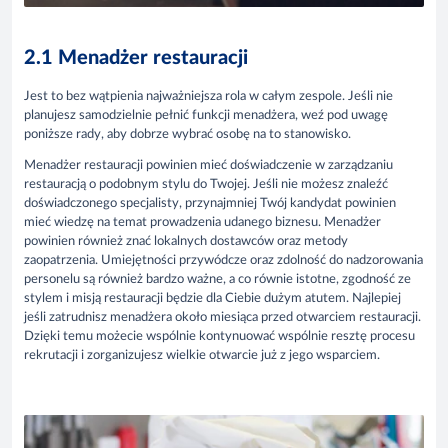
2.1 Menadżer restauracji
Jest to bez wątpienia najważniejsza rola w całym zespole. Jeśli nie
planujesz samodzielnie pełnić funkcji menadżera, weź pod uwagę
poniższe rady, aby dobrze wybrać osobę na to stanowisko.
Menadżer restauracji powinien mieć doświadczenie w zarządzaniu
restauracją o podobnym stylu do Twojej. Jeśli nie możesz znaleźć
doświadczonego specjalisty, przynajmniej Twój kandydat powinien
mieć wiedzę na temat prowadzenia udanego biznesu. Menadżer
powinien również znać lokalnych dostawców oraz metody
zaopatrzenia. Umiejętności przywódcze oraz zdolność do nadzorowania
personelu są również bardzo ważne, a co równie istotne, zgodność ze
stylem i misją restauracji będzie dla Ciebie dużym atutem. Najlepiej
jeśli zatrudnisz menadżera około miesiąca przed otwarciem restauracji.
Dzięki temu możecie wspólnie kontynuować wspólnie resztę procesu
rekrutacji i zorganizujesz wielkie otwarcie już z jego wsparciem.