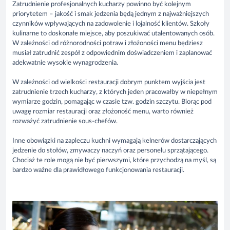
Zatrudnienie profesjonalnych kucharzy powinno być kolejnym
priorytetem – jakość i smak jedzenia będą jednym z najważniejszych
czynników wpływających na zadowolenie i lojalność klientów. Szkoły
kulinarne to doskonałe miejsce, aby poszukiwać utalentowanych osób.
W zależności od różnorodności potraw i złożoności menu będziesz
musiał zatrudnić zespół z odpowiednim doświadczeniem i zaplanować
adekwatnie wysokie wynagrodzenia.
W zależności od wielkości restauracji dobrym punktem wyjścia jest
zatrudnienie trzech kucharzy, z których jeden pracowałby w niepełnym
wymiarze godzin, pomagając w czasie tzw. godzin szczytu. Biorąc pod
uwagę rozmiar restauracji oraz złożoność menu, warto również
rozważyć zatrudnienie sous-chefów.
Inne obowiązki na zapleczu kuchni wymagają kelnerów dostarczających
jedzenie do stołów, zmywaczy naczyń oraz personelu sprzątającego.
Chociaż te role mogą nie być pierwszymi, które przychodzą na myśl, są
bardzo ważne dla prawidłowego funkcjonowania restauracji.