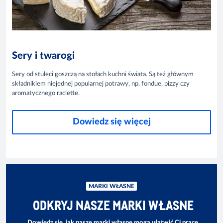
Sery i twarogi
Sery od stuleci goszczą na stołach kuchni świata. Są też głównym
składnikiem niejednej popularnej potrawy, np. fondue, pizzy czy
aromatycznego raclette.
Dowiedz się więcej
MARKI WŁASNE
ODKRYJ NASZE MARKI WŁASNE
Dowiedz się, jak nasze marki własne mogą ułatwić Ci pracę