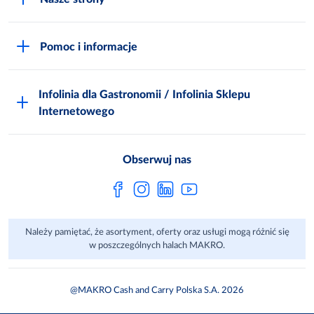
Praca i kariera
Akademia Inspiracji
Niemarnowanie żywności
Pomoc i informacje
Odido
Biuro prasowe
Jak zostać Klientem
Katalog prezentów
Zgłoś naruszenie
Infolinia dla Gastronomii / Infolinia Sklepu
FAQ
Polskie Skarby Kulinarne
Internetowego
Inspektor Ochrony Danych
Jak kupować w MAKRO Online
Zgody marketingowe
Metro AG
Regulaminy Klienta
Obserwuj nas
Raport ESG
Regulaminy akcji promocyjnych
Sprawozdanie niefinansowe
Dla Dostawcy MAKRO
Należy pamiętać, że asortyment, oferty oraz usługi mogą różnić się
Aplikacje mobilne
w poszczególnych halach MAKRO.
@MAKRO Cash and Carry Polska S.A. 2026