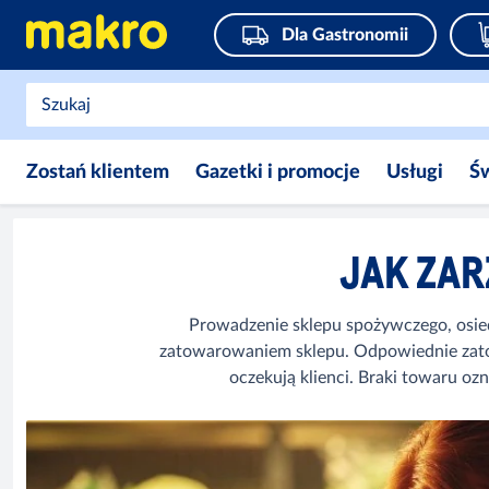
Dla Gastronomii
Zostań klientem
Gazetki i promocje
Usługi
Ś
JAK ZA
Prowadzenie sklepu spożywczego, osied
zatowarowaniem sklepu. Odpowiednie zatowa
oczekują klienci. Braki towaru oz