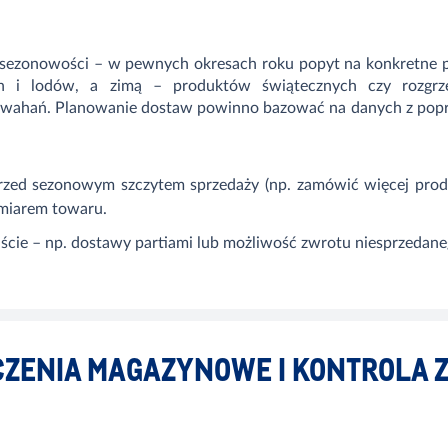
 sezonowości – w pewnych okresach roku popyt na konkretne p
ch i lodów, a zimą – produktów świątecznych czy rozgrz
ahań. Planowanie dostaw powinno bazować na danych z poprz
ed sezonowym szczytem sprzedaży (np. zamówić więcej produ
dmiarem towaru.
cie – np. dostawy partiami lub możliwość zwrotu niesprzedane
CZENIA MAGAZYNOWE I KONTROLA 