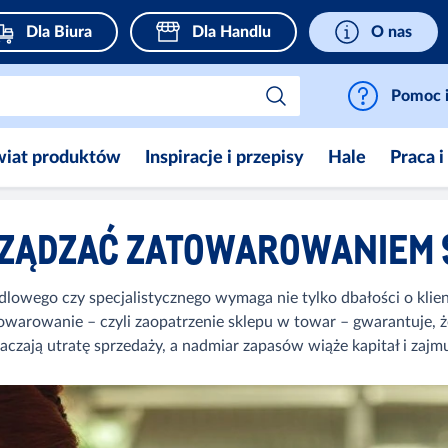
Dla Biura
Dla Handlu
O nas
Pomoc i
wiat produktów
Inspiracje i przepisy
Hale
Praca i
RZĄDZAĆ ZATOWAROWANIEM 
lowego czy specjalistycznego wymaga nie tylko dbałości o klien
rowanie – czyli zaopatrzenie sklepu w towar – gwarantuje, że
naczają utratę sprzedaży, a nadmiar zapasów wiąże kapitał i za