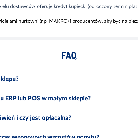
wielu dostawców oferuje kredyt kupiecki (odroczony termin pła
icielami hurtowni (np. MAKRO) i producentów, aby być na bież
FAQ
sklepu?
mu ERP lub POS w małym sklepie?
ień i czy jest opłacalna?
czas sezonowych wzrostów popytu?