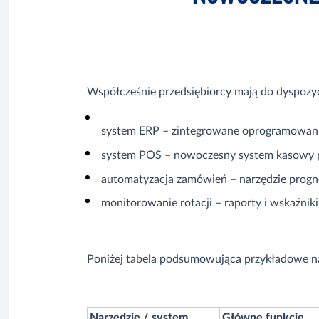
Współcześnie przedsiębiorcy mają do dyspozycj
system ERP – zintegrowane oprogramowanie 
system POS
– nowoczesny system kasowy poł
automatyzacja zamówień
– narzędzie progn
monitorowanie rotacji
– raporty i wskaźnik
Poniżej tabela podsumowująca przykładowe nar
Narzędzie / system
Główne funkcje