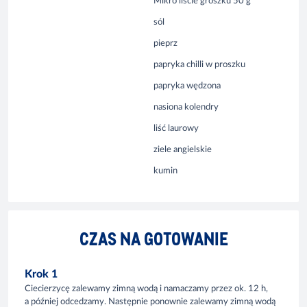
Mikro liście groszku 50 g
sól
pieprz
papryka chilli w proszku
papryka wędzona
nasiona kolendry
liść laurowy
ziele angielskie
kumin
CZAS NA GOTOWANIE
Krok 1
Ciecierzycę zalewamy zimną wodą i namaczamy przez ok. 12 h,
a później odcedzamy. Następnie ponownie zalewamy zimną wodą