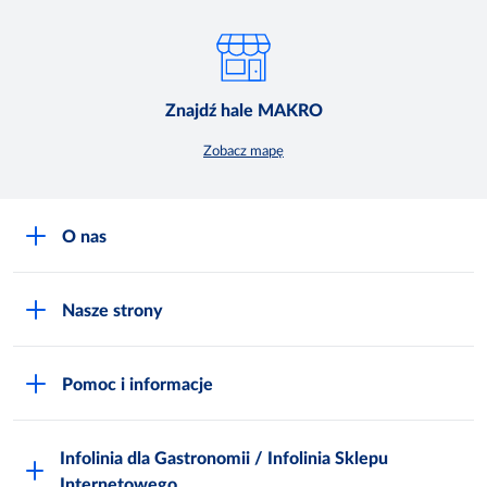
Znajdź hale MAKRO
Zobacz mapę
O nas
O MAKRO
Nasze strony
Praca i kariera
Akademia Inspiracji
Niemarnowanie żywności
Pomoc i informacje
Odido
Biuro prasowe
Jak zostać Klientem
Katalog prezentów
Zgłoś naruszenie
Infolinia dla Gastronomii / Infolinia Sklepu
FAQ
Polskie Skarby Kulinarne
Internetowego