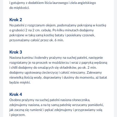
i gotujemy z dodatkiem liścia laurowego i ziela angielskiego
do miękkości.
Krok 2
Na patelni z rozgrzanym olejem, podsmażamy pokrojoną w kostkę
o grubości 2 na 2 cm. cebulę. Po kilku minutach dodajemy
pokrojone w taką samą kostkę bataty i posiekany czosnek,
przysmażamy całość przez ok. 6 min.
Krok 3
Nasiona kuminu i kolendry prażymy na suchej patelni, następnie
rozgniatamy je na proszek w moździerzu i wraz z papryką wędzoną
i chilli dodajemy do smażących się składników, po ok. 2 min.
dodajemy ugotowaną ciecierzycę i całość mieszamy. Zalewamy
niewielką ilością wody, doprawiamy i dusimy do momentu, aż batat
będzie miękki.
Krok 4
Osobno prażymy na suchej patelni nasiona słonecznika,
zdejmujemy nasiona, a na tę samą patelnię wrzucamy pomidorki,
jak zaczną się rumienić i pękać zdejmujemy i przyprawiamy solą
i pieprzem.