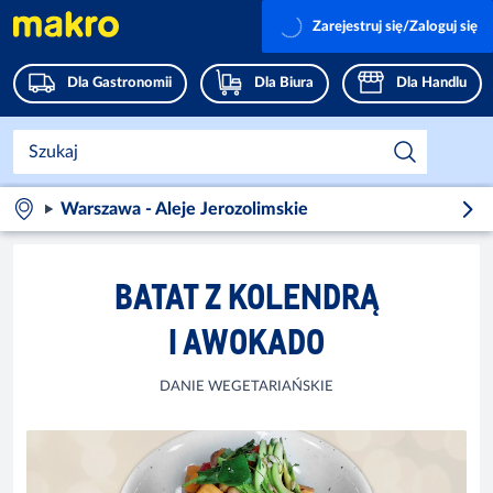
Zarejestruj się/Zaloguj się
Dla Gastronomii
Dla Biura
Dla Handlu
Warszawa - Aleje Jerozolimskie
BATAT Z KOLENDRĄ
I AWOKADO
DANIE WEGETARIAŃSKIE