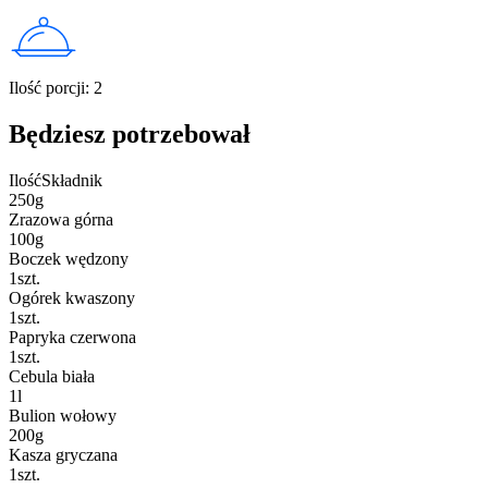
Ilość porcji
:
2
Będziesz potrzebował
Ilość
Składnik
250
g
Zrazowa górna
100
g
Boczek wędzony
1
szt.
Ogórek kwaszony
1
szt.
Papryka czerwona
1
szt.
Cebula biała
1
l
Bulion wołowy
200
g
Kasza gryczana
1
szt.