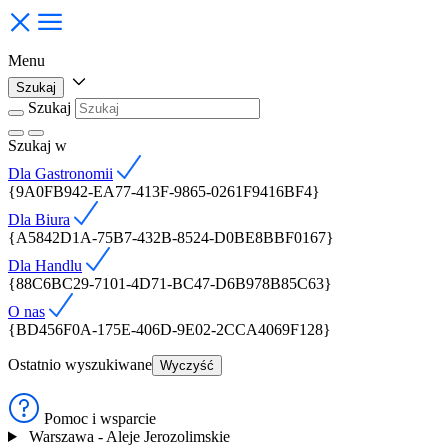
Menu
Szukaj
Szukaj
Szukaj
w
Dla Gastronomii
{9A0FB942-EA77-413F-9865-0261F9416BF4}
Dla Biura
{A5842D1A-75B7-432B-8524-D0BE8BBF0167}
Dla Handlu
{88C6BC29-7101-4D71-BC47-D6B978B85C63}
O nas
{BD456F0A-175E-406D-9E02-2CCA4069F128}
Ostatnio wyszukiwane
Wyczyść
Pomoc i wsparcie
Warszawa - Aleje Jerozolimskie