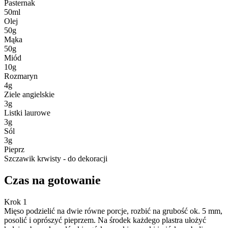
Pasternak
50
ml
Olej
50
g
Mąka
50
g
Miód
10
g
Rozmaryn
4
g
Ziele angielskie
3
g
Listki laurowe
3
g
Sól
3
g
Pieprz
Szczawik krwisty - do dekoracji
Czas na gotowanie
Krok 1
Mięso podzielić na dwie równe porcje, rozbić na grubość ok. 5 mm,
posolić i oprószyć pieprzem. Na środek każdego plastra ułożyć