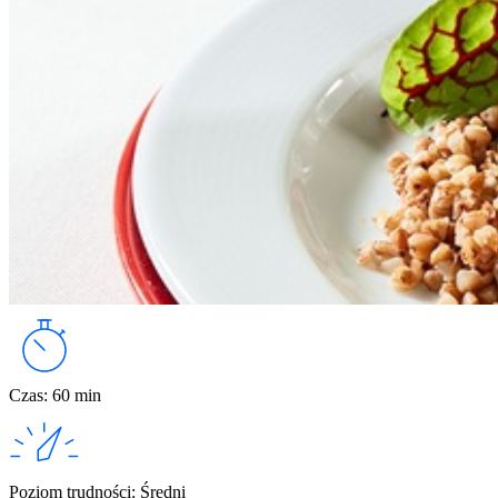
Czas
:
60 min
Poziom trudności
:
Średni