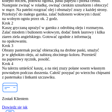
kolejno boczek, połówki ogórka, paski papryki i piórka cebuli.
Następnie zwinąć w roladkę, owinąć cienkim sznurkiem i obtoczyć
w mące. Na patelni rozgrzać olej i obsmażyć zrazy z każdej strony.
Przełożyć do małego garnka, zalać bulionem wołowym i dusić
na wolnym ogniu przez ok. 2 godz.
Krok 2
Kaszę gryczaną uprażyć w garnku z odrobiną oleju i rozmarynu.
Zalać miodem i bulionem wołowym, dodać listek laurowy i kilka
ziaren ziela angielskiego. Gotować zgodnie z informacją
na opakowaniu.
Krok 3
Obrany pasternak pociąć obieraczką na drobne paski, smażyć
je w głębokim oleju, aż nabiorą złocistego koloru. Przenieść
na papierowy ręcznik, posolić.
Krok 4
Na talerzu umieścić kaszę, a na niej zrazy polane sosem własnym
powstałym podczas duszenia. Całość posypać po wierzchu chipsami
z pasternaku i listkami szczawiku.
Zostań Klientem
Dowiedz się jak