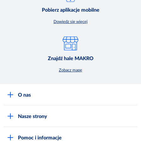
Pobierz aplikacje mobilne
Dowiedz się więcej
Znajdź hale MAKRO
Zobacz mapę
O nas
O MAKRO
Nasze strony
Praca i kariera
Akademia Inspiracji
Niemarnowanie żywności
Pomoc i informacje