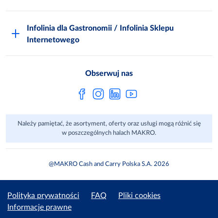
Odido
Biuro prasowe
Jak zostać Klientem
Katalog prezentów
Zgłoś naruszenie
Infolinia dla Gastronomii / Infolinia Sklepu
FAQ
Polskie Skarby Kulinarne
Internetowego
Inspektor Ochrony Danych
Jak kupować w MAKRO Online
Zgody marketingowe
Metro AG
Regulaminy Klienta
Obserwuj nas
Raport ESG
Regulaminy akcji promocyjnych
Sprawozdanie niefinansowe
Dla Dostawcy MAKRO
Należy pamiętać, że asortyment, oferty oraz usługi mogą różnić się
Aplikacje mobilne
w poszczególnych halach MAKRO.
@MAKRO Cash and Carry Polska S.A. 2026
Polityka prywatności
FAQ
Pliki cookies
Informacje prawne