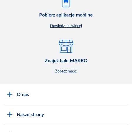
Pobierz aplikacje mobilne
Dowiedz się więcej
Znajdź hale MAKRO
Zobacz mapę
O nas
O MAKRO
Nasze strony
Praca i kariera
Akademia Inspiracji
Niemarnowanie żywności