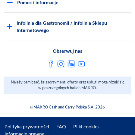
Pomoc i informacje
Odido
Biuro prasowe
Jak zostać Klientem
Katalog prezentów
Zgłoś naruszenie
Infolinia dla Gastronomii / Infolinia Sklepu
FAQ
Polskie Skarby Kulinarne
Internetowego
Inspektor Ochrony Danych
Jak kupować w MAKRO Online
Zgody marketingowe
Metro AG
Regulaminy Klienta
Obserwuj nas
Raport ESG
Regulaminy akcji promocyjnych
Sprawozdanie niefinansowe
Dla Dostawcy MAKRO
Należy pamiętać, że asortyment, oferty oraz usługi mogą różnić się
Aplikacje mobilne
w poszczególnych halach MAKRO.
@MAKRO Cash and Carry Polska S.A. 2026
Polityka prywatności
FAQ
Pliki cookies
Informacje prawne