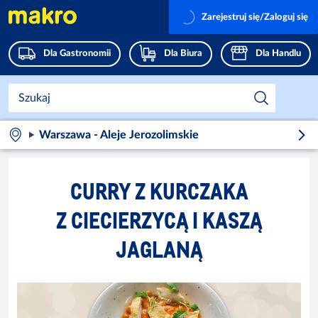
Zarejestruj się/Zaloguj się
Dla Gastronomii
Dla Biura
Dla Handlu
Warszawa - Aleje Jerozolimskie
CURRY Z KURCZAKA
Z CIECIERZYCĄ I KASZĄ
JAGLANĄ