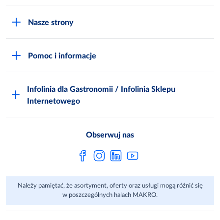
O MAKRO
Nasze strony
Praca i kariera
Akademia Inspiracji
Niemarnowanie żywności
Pomoc i informacje
Odido
Biuro prasowe
Jak zostać Klientem
Katalog prezentów
Zgłoś naruszenie
Infolinia dla Gastronomii / Infolinia Sklepu
FAQ
Polskie Skarby Kulinarne
Internetowego
Inspektor Ochrony Danych
Jak kupować w MAKRO Online
Zgody marketingowe
Metro AG
Regulaminy Klienta
Obserwuj nas
Raport ESG
Regulaminy akcji promocyjnych
Sprawozdanie niefinansowe
Dla Dostawcy MAKRO
Należy pamiętać, że asortyment, oferty oraz usługi mogą różnić się
Aplikacje mobilne
w poszczególnych halach MAKRO.