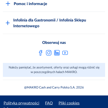
Niemarnowanie żywności
Pomoc i informacje
Odido
Biuro prasowe
Jak zostać Klientem
Katalog prezentów
Zgłoś naruszenie
Infolinia dla Gastronomii / Infolinia Sklepu
FAQ
Polskie Skarby Kulinarne
Internetowego
Inspektor Ochrony Danych
Jak kupować w MAKRO Online
Zgody marketingowe
Metro AG
Regulaminy Klienta
Obserwuj nas
Raport ESG
Regulaminy akcji promocyjnych
Sprawozdanie niefinansowe
Dla Dostawcy MAKRO
Należy pamiętać, że asortyment, oferty oraz usługi mogą różnić się
Aplikacje mobilne
w poszczególnych halach MAKRO.
@MAKRO Cash and Carry Polska S.A. 2026
Polityka prywatności
FAQ
Pliki cookies