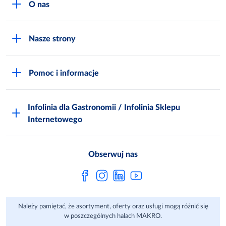
O nas
O MAKRO
Nasze strony
Praca i kariera
Akademia Inspiracji
Niemarnowanie żywności
Pomoc i informacje
Odido
Biuro prasowe
Jak zostać Klientem
Katalog prezentów
Zgłoś naruszenie
Infolinia dla Gastronomii / Infolinia Sklepu
FAQ
Polskie Skarby Kulinarne
Internetowego
Inspektor Ochrony Danych
Jak kupować w MAKRO Online
Zgody marketingowe
Metro AG
Regulaminy Klienta
Obserwuj nas
Raport ESG
Regulaminy akcji promocyjnych
Sprawozdanie niefinansowe
Dla Dostawcy MAKRO
Należy pamiętać, że asortyment, oferty oraz usługi mogą różnić się
Aplikacje mobilne
w poszczególnych halach MAKRO.