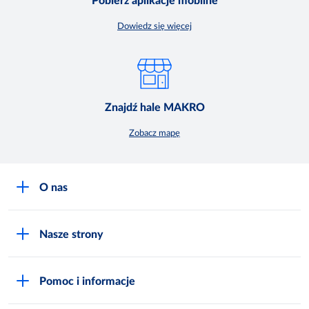
Pobierz aplikacje mobilne
Dowiedz się więcej
Znajdź hale MAKRO
Zobacz mapę
O nas
O MAKRO
Nasze strony
Praca i kariera
Akademia Inspiracji
Niemarnowanie żywności
Pomoc i informacje
Odido
Biuro prasowe