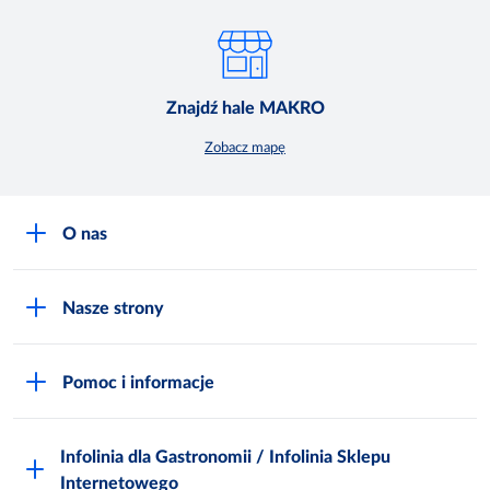
Znajdź hale MAKRO
Zobacz mapę
O nas
O MAKRO
Nasze strony
Praca i kariera
Akademia Inspiracji
Niemarnowanie żywności
Pomoc i informacje
Odido
Biuro prasowe
Jak zostać Klientem
Katalog prezentów
Zgłoś naruszenie
Infolinia dla Gastronomii / Infolinia Sklepu
FAQ
Polskie Skarby Kulinarne
Internetowego
Inspektor Ochrony Danych