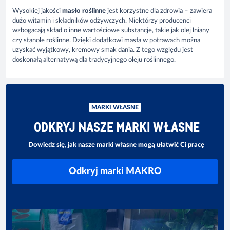
Wysokiej jakości
masło roślinne
jest korzystne dla zdrowia – zawiera
dużo witamin i składników odżywczych. Niektórzy producenci
wzbogacają skład o inne wartościowe substancje, takie jak olej lniany
czy stanole roślinne. Dzięki dodatkowi masła w potrawach można
uzyskać wyjątkowy, kremowy smak dania. Z tego względu jest
doskonałą alternatywą dla tradycyjnego oleju roślinnego.
MARKI WŁASNE
ODKRYJ NASZE MARKI WŁASNE
Dowiedz się, jak nasze marki własne mogą ułatwić Ci pracę
Odkryj marki MAKRO