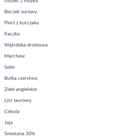
Udziec z indyka
Boczek surowy
Pierś z kurczaka
Kaczka
Wątróbka drobiowa
Marchew
Seler
Bułka czerstwa
Ziele angielskie
Liść laurowy
Cebula
Jaja
Śmietana 30%