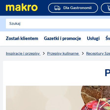
Dla Gastronomii
Zostań klientem
Gazetki i promocje
Usługi
Ś
Inspiracje i przepisy
Przepisy kulinarne
Receptury Sz