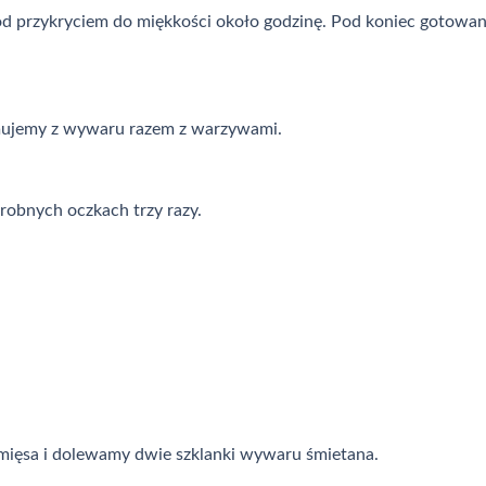
 pod przykryciem do miękkości około godzinę. Pod koniec gotowa
jmujemy z wywaru razem z warzywami.
obnych oczkach trzy razy.
 mięsa i dolewamy dwie szklanki wywaru śmietana.