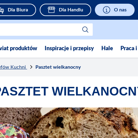
Dla Biura
Dla Handlu
O nas
wiat produktów
Inspiracje i przepisy
Hale
Praca i
efów Kuchni
Pasztet wielkanocny
PASZTET WIELKANOCN