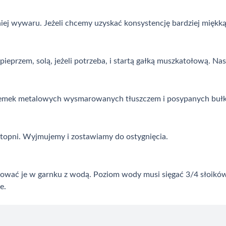
niej wywaru. Jeżeli chcemy uzyskać konsystencję bardziej mię
ieprzem, solą, jeżeli potrzeba, i startą gałką muszkatołową. 
remek metalowych wysmarowanych tłuszczem i posypanych bułką
topni. Wyjmujemy i zostawiamy do ostygnięcia.
wać je w garnku z wodą. Poziom wody musi sięgać 3/4 słoików. P
e.