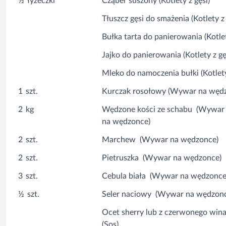
½
łyżeczki
Cząber suszony (Kotlety z gęsi)
Tłuszcz gęsi do smażenia (Kotlety z 
Bułka tarta do panierowania (Kotlet
Jajko do panierowania (Kotlety z gę
Mleko do namoczenia bułki (Kotlety
1
szt.
Kurczak rosołowy (Wywar na węd
2
kg
Wędzone kości ze schabu (Wywar
na wędzonce)
2
szt.
Marchew (Wywar na wędzonce)
2
szt.
Pietruszka (Wywar na wędzonce)
3
szt.
Cebula biała (Wywar na wędzonce
½
szt.
Seler naciowy (Wywar na wędzon
Ocet sherry lub z czerwonego win
(Sos)