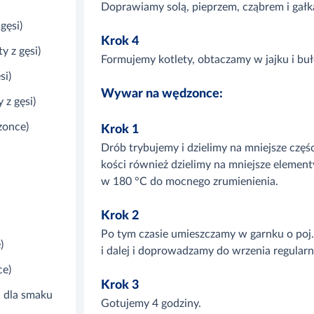
Doprawiamy solą, pieprzem, cząbrem i gał
gęsi)
Krok 4
y z gęsi)
Formujemy kotlety, obtaczamy w jajku i bu
si)
Wywar na wędzonce:
 z gęsi)
zonce)
Krok 1
Drób trybujemy i dzielimy na mniejsze częś
kości również dzielimy na mniejsze elemen
w 180 °C do mocnego zrumienienia.
Krok 2
Po tym czasie umieszczamy w garnku o poj.
)
i dalej i doprowadzamy do wrzenia regular
ce)
Krok 3
a dla smaku
Gotujemy 4 godziny.