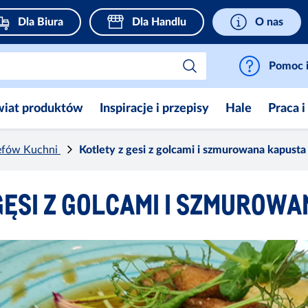
Dla Biura
Dla Handlu
O nas
Pomoc i
wiat produktów
Inspiracje i przepisy
Hale
Praca i
efów Kuchni
Kotlety z gesi z golcami i szmurowana kapusta
GĘSI Z GOLCAMI I SZMUROW