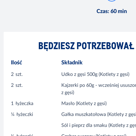
Czas
:
60 min
BĘDZIESZ POTRZEBOWAŁ
Ilość
Składnik
2
szt.
Udko z gęsi 500g (Kotlety z gęsi)
2
szt.
Kajzerki po 60g - wcześniej ususzo
z gęsi)
1
łyżeczka
Masło (Kotlety z gęsi)
¼
łyżeczki
Gałka muszkatołowa (Kotlety z gęs
Sól i pieprz dla smaku (Kotlety z gęs