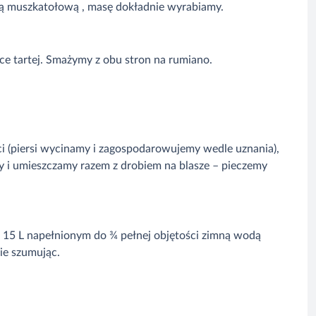
ką muszkatołową , masę dokładnie wyrabiamy.
łce tartej. Smażymy z obu stron na rumiano.
ci (piersi wycinamy i zagospodarowujemy wedle uznania),
ty i umieszczamy razem z drobiem na blasze – pieczemy
 15 L napełnionym do ¾ pełnej objętości zimną wodą
nie szumując.