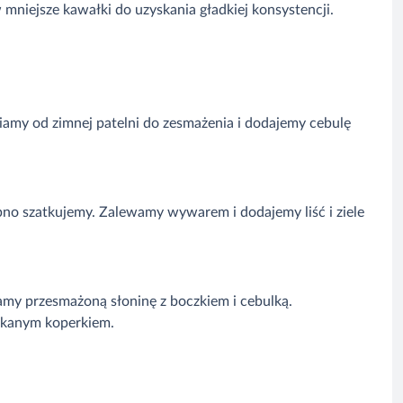
iejsze kawałki do uzyskania gładkiej konsystencji.
iamy od zimnej patelni do zesmażenia i dodajemy cebulę
bno szatkujemy. Zalewamy wywarem i dodajemy liść i ziele
y przesmażoną słoninę z boczkiem i cebulką.
kanym koperkiem.