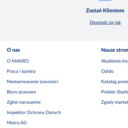
Zostań Klientem
Dowiedz się jak
O nas
Nasze stro
O MAKRO
Akademia Insp
Praca i kariera
Odido
Niemarnowanie żywności
Katalog prez
Biuro prasowe
Polskie Skar
Zgłoś naruszenie
Zgody marke
Inspektor Ochrony Danych
Metro AG