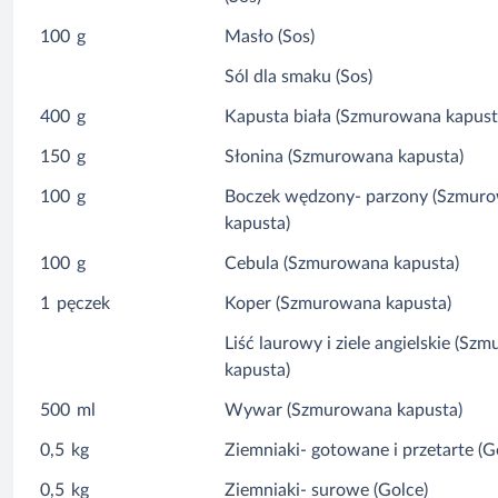
100
g
Masło (Sos)
Sól dla smaku (Sos)
400
g
Kapusta biała (Szmurowana kapust
150
g
Słonina (Szmurowana kapusta)
100
g
Boczek wędzony- parzony (Szmur
kapusta)
100
g
Cebula (Szmurowana kapusta)
1
pęczek
Koper (Szmurowana kapusta)
Liść laurowy i ziele angielskie (Sz
kapusta)
500
ml
Wywar (Szmurowana kapusta)
0,5
kg
Ziemniaki- gotowane i przetarte (G
0,5
kg
Ziemniaki- surowe (Golce)