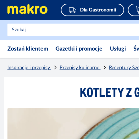
Dla Gastronomii
Zostań klientem
Gazetki i promocje
Usługi
Ś
Inspiracje i przepisy
Przepisy kulinarne
Receptury Sz
KOTLETY Z 