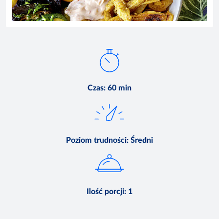
Czas
:
60 min
Poziom trudności
:
Średni
Ilość porcji
:
1