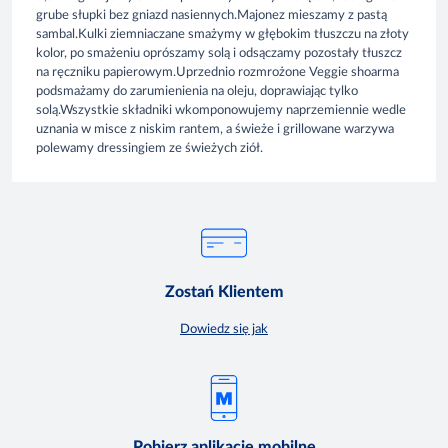
grube słupki bez gniazd nasiennych.Majonez mieszamy z pastą
sambal.Kulki ziemniaczane smażymy w głębokim tłuszczu na złoty
kolor, po smażeniu oprószamy solą i odsączamy pozostały tłuszcz
na ręczniku papierowym.Uprzednio rozmrożone Veggie shoarma
podsmażamy do zarumienienia na oleju, doprawiając tylko
solą.Wszystkie składniki wkomponowujemy naprzemiennie wedle
uznania w misce z niskim rantem, a świeże i grillowane warzywa
polewamy dressingiem ze świeżych ziół.
Zostań Klientem
Dowiedz się jak
Pobierz aplikacje mobilne