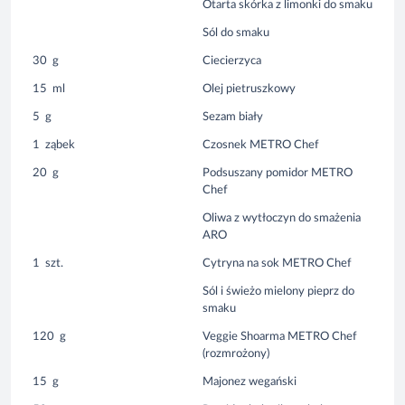
Otarta skórka z limonki do smaku
Sól do smaku
30
g
Ciecierzyca
15
ml
Olej pietruszkowy
5
g
Sezam biały
1
ząbek
Czosnek METRO Chef
20
g
Podsuszany pomidor METRO
Chef
Oliwa z wytłoczyn do smażenia
ARO
1
szt.
Cytryna na sok METRO Chef
Sól i świeżo mielony pieprz do
smaku
120
g
Veggie Shoarma METRO Chef
(rozmrożony)
15
g
Majonez wegański