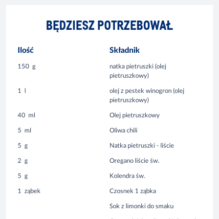
BĘDZIESZ POTRZEBOWAŁ
Ilość
Składnik
150
g
natka pietruszki (olej
pietruszkowy)
1
l
olej z pestek winogron (olej
pietruszkowy)
40
ml
Olej pietruszkowy
5
ml
Oliwa chili
5
g
Natka pietruszki - liście
2
g
Oregano liście św.
5
g
Kolendra św.
1
ząbek
Czosnek 1 ząbka
Sok z limonki do smaku