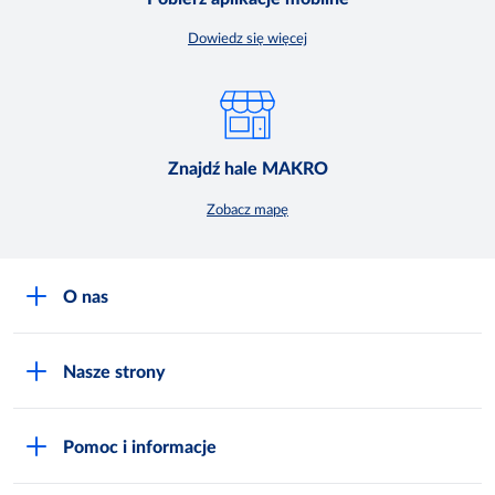
Dowiedz się więcej
Znajdź hale MAKRO
Zobacz mapę
O nas
O MAKRO
Nasze strony
Praca i kariera
Akademia Inspiracji
Niemarnowanie żywności
Pomoc i informacje
Odido
Biuro prasowe