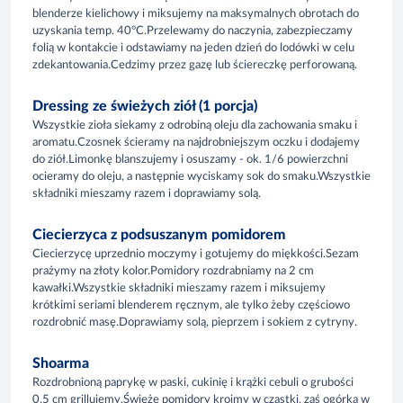
blenderze kielichowy i miksujemy na maksymalnych obrotach do
uzyskania temp. 40°C.Przelewamy do naczynia, zabezpieczamy
folią w kontakcie i odstawiamy na jeden dzień do lodówki w celu
zdekantowania.Cedzimy przez gazę lub ściereczkę perforowaną.
Dressing ze świeżych ziół (1 porcja)
Wszystkie zioła siekamy z odrobiną oleju dla zachowania smaku i
aromatu.Czosnek ścieramy na najdrobniejszym oczku i dodajemy
do ziół.Limonkę blanszujemy i osuszamy - ok. 1/6 powierzchni
ocieramy do oleju, a następnie wyciskamy sok do smaku.Wszystkie
składniki mieszamy razem i doprawiamy solą.
Ciecierzyca z podsuszanym pomidorem
Ciecierzycę uprzednio moczymy i gotujemy do miękkości.Sezam
prażymy na złoty kolor.Pomidory rozdrabniamy na 2 cm
kawałki.Wszystkie składniki mieszamy razem i miksujemy
krótkimi seriami blenderem ręcznym, ale tylko żeby częściowo
rozdrobnić masę.Doprawiamy solą, pieprzem i sokiem z cytryny.
Shoarma
Rozdrobnioną paprykę w paski, cukinię i krążki cebuli o grubości
0,5 cm grillujemy.Świeże pomidory kroimy w cząstki, zaś ogórka w