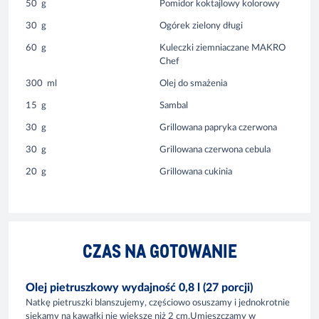
50
g
Pomidor koktajlowy kolorowy
30
g
Ogórek zielony długi
60
g
Kuleczki ziemniaczane MAKRO
Chef
300
ml
Olej do smażenia
15
g
Sambal
30
g
Grillowana papryka czerwona
30
g
Grillowana czerwona cebula
20
g
Grillowana cukinia
CZAS NA GOTOWANIE
Olej pietruszkowy wydajność 0,8 l (27 porcji)
Natkę pietruszki blanszujemy, częściowo osuszamy i jednokrotnie
siekamy na kawałki nie większe niż 2 cm.Umieszczamy w