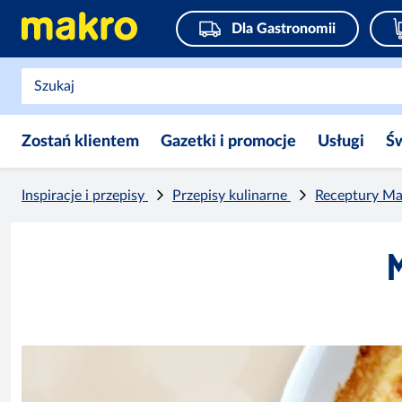
Dla Gastronomii
Zostań klientem
Gazetki i promocje
Usługi
Ś
Inspiracje i przepisy
Przepisy kulinarne
Receptury M