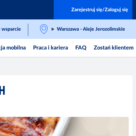
Zarejestruj się/Zaloguj się
 wsparcie
Warszawa - Aleje Jerozolimskie
cja mobilna
Praca i kariera
FAQ
Zostań klientem
H