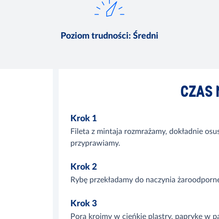
Poziom trudności
:
Średni
CZAS 
Krok 1
Fileta z mintaja rozmrażamy, dokładnie o
przyprawiamy.
Krok 2
Rybę przekładamy do naczynia żaroodporn
Krok 3
Pora kroimy w cieńkie plastry, paprykę w p