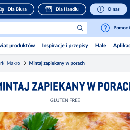
Dla Biura
Dla Handlu
O nas
Pomoc i
wiat produktów
Inspiracje i przepisy
Hale
Aplika
arki Makro
Mintaj zapiekany w porach
MINTAJ ZAPIEKANY W PORAC
GLUTEN FREE