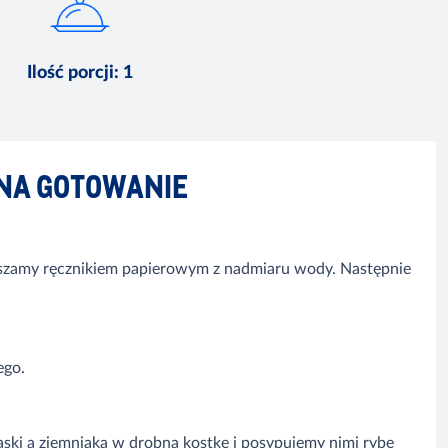
Ilość porcji
:
1
NA GOTOWANIE
suszamy ręcznikiem papierowym z nadmiaru wody. Następnie
ego.
aski a ziemniaka w drobną kostkę i posypujemy nimi rybę