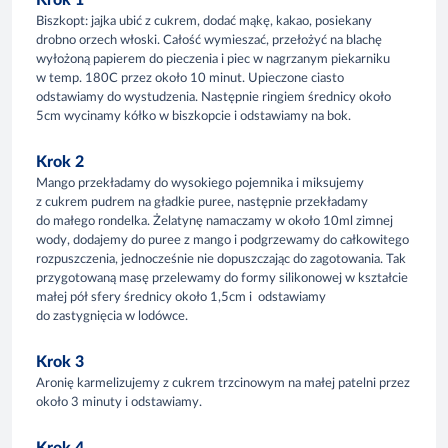
Krok 1
Biszkopt: jajka ubić z cukrem, dodać mąkę, kakao, posiekany
drobno orzech włoski. Całość wymieszać, przełożyć na blachę
wyłożoną papierem do pieczenia i piec w nagrzanym piekarniku
w temp. 180C przez około 10 minut. Upieczone ciasto
odstawiamy do wystudzenia. Następnie ringiem średnicy około
5cm wycinamy kółko w biszkopcie i odstawiamy na bok.
Krok 2
Mango przekładamy do wysokiego pojemnika i miksujemy
z cukrem pudrem na gładkie puree, następnie przekładamy
do małego rondelka. Żelatynę namaczamy w około 10ml zimnej
wody, dodajemy do puree z mango i podgrzewamy do całkowitego
rozpuszczenia, jednocześnie nie dopuszczając do zagotowania. Tak
przygotowaną masę przelewamy do formy silikonowej w kształcie
małej pół sfery średnicy około 1,5cm i odstawiamy
do zastygnięcia w lodówce.
Krok 3
Aronię karmelizujemy z cukrem trzcinowym na małej patelni przez
około 3 minuty i odstawiamy.