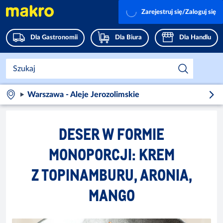
Zarejestruj się/Zaloguj się
Dla Gastronomii
Dla Biura
Dla Handlu
Warszawa - Aleje Jerozolimskie
DESER W FORMIE
MONOPORCJI: KREM
Z TOPINAMBURU, ARONIA,
MANGO