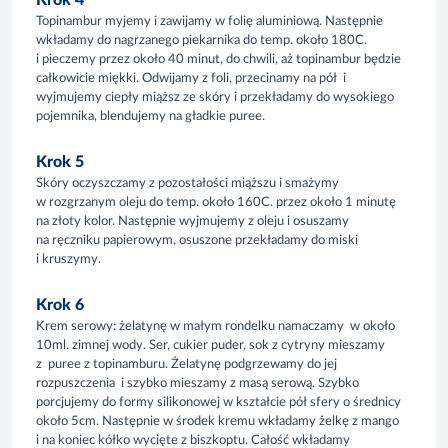
Krok 4
Topinambur myjemy i zawijamy w folię aluminiową. Następnie
wkładamy do nagrzanego piekarnika do temp. około 180C.
i pieczemy przez około 40 minut, do chwili, aż topinambur będzie
całkowicie miękki. Odwijamy z foli, przecinamy na pół i
wyjmujemy ciepły miąższ ze skóry i przekładamy do wysokiego
pojemnika, blendujemy na gładkie puree.
Krok 5
Skóry oczyszczamy z pozostałości miąższu i smażymy
w rozgrzanym oleju do temp. około 160C. przez około 1 minutę
na złoty kolor. Następnie wyjmujemy z oleju i osuszamy
na ręczniku papierowym, osuszone przekładamy do miski
i kruszymy.
Krok 6
Krem serowy: żelatynę w małym rondelku namaczamy w około
10ml. zimnej wody. Ser, cukier puder, sok z cytryny mieszamy
z puree z topinamburu. Żelatynę podgrzewamy do jej
rozpuszczenia i szybko mieszamy z masą serową. Szybko
porcjujemy do formy silikonowej w kształcie pół sfery o średnicy
około 5cm. Następnie w środek kremu wkładamy żelkę z mango
i na koniec kółko wycięte z biszkoptu. Całość wkładamy