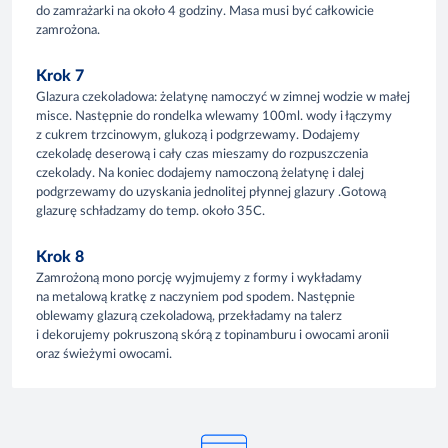
do zamrażarki na około 4 godziny. Masa musi być całkowicie
zamrożona.
Krok 7
Glazura czekoladowa: żelatynę namoczyć w zimnej wodzie w małej
misce. Następnie do rondelka wlewamy 100ml. wody i łączymy
z cukrem trzcinowym, glukozą i podgrzewamy. Dodajemy
czekoladę deserową i cały czas mieszamy do rozpuszczenia
czekolady. Na koniec dodajemy namoczoną żelatynę i dalej
podgrzewamy do uzyskania jednolitej płynnej glazury .Gotową
glazurę schładzamy do temp. około 35C.
Krok 8
Zamrożoną mono porcję wyjmujemy z formy i wykładamy
na metalową kratkę z naczyniem pod spodem. Następnie
oblewamy glazurą czekoladową, przekładamy na talerz
i dekorujemy pokruszoną skórą z topinamburu i owocami aronii
oraz świeżymi owocami.