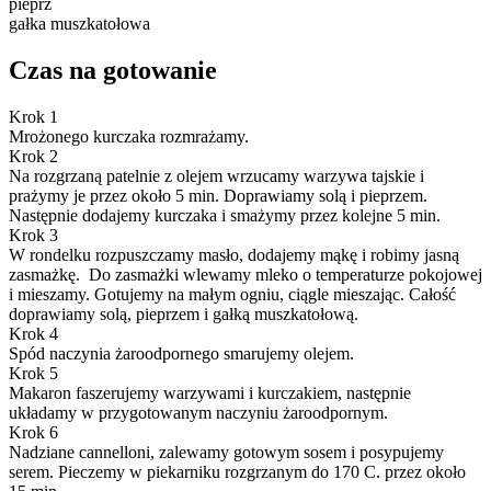
pieprz
gałka muszkatołowa
Czas na gotowanie
Krok 1
Mrożonego kurczaka rozmrażamy.
Krok 2
Na rozgrzaną patelnie z olejem wrzucamy warzywa tajskie i
prażymy je przez około 5 min. Doprawiamy solą i pieprzem.
Następnie dodajemy kurczaka i smażymy przez kolejne 5 min.
Krok 3
W rondelku rozpuszczamy masło, dodajemy mąkę i robimy jasną
zasmażkę. Do zasmażki wlewamy mleko o temperaturze pokojowej
i mieszamy. Gotujemy na małym ogniu, ciągle mieszając. Całość
doprawiamy solą, pieprzem i gałką muszkatołową.
Krok 4
Spód naczynia żaroodpornego smarujemy olejem.
Krok 5
Makaron faszerujemy warzywami i kurczakiem, następnie
układamy w przygotowanym naczyniu żaroodpornym.
Krok 6
Nadziane cannelloni, zalewamy gotowym sosem i posypujemy
serem. Pieczemy w piekarniku rozgrzanym do 170 C. przez około