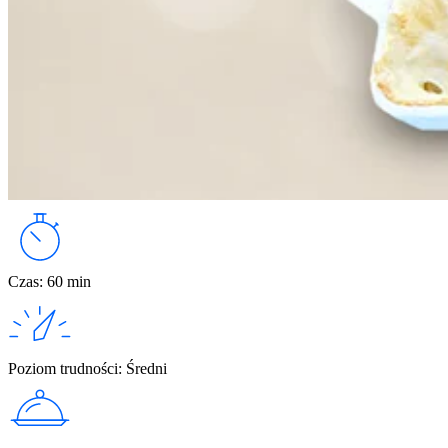
Czas
:
60 min
Poziom trudności
:
Średni