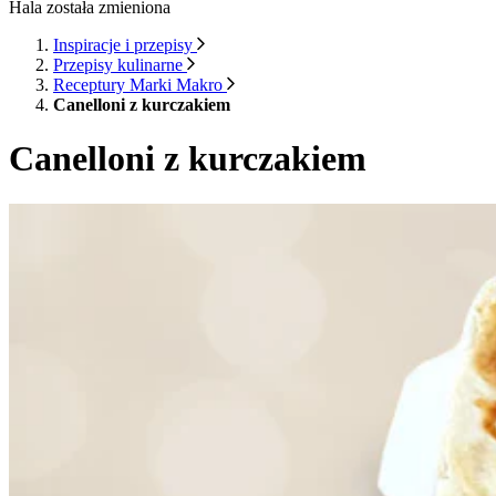
Hala została zmieniona
Inspiracje i przepisy
Przepisy kulinarne
Receptury Marki Makro
Canelloni z kurczakiem
Canelloni z kurczakiem