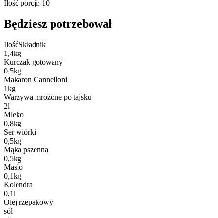
Ilość porcji
:
10
Będziesz potrzebował
Ilość
Składnik
1,4
kg
Kurczak gotowany
0,5
kg
Makaron Cannelloni
1
kg
Warzywa mrożone po tajsku
2
l
Mleko
0,8
kg
Ser wiórki
0,5
kg
Mąka pszenna
0,5
kg
Masło
0,1
kg
Kolendra
0,1
l
Olej rzepakowy
sól