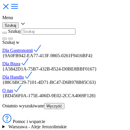
Menu
Szukaj
Szukaj
Szukaj
w
Dla Gastronomii
{9A0FB942-EA77-413F-9865-0261F9416BF4}
Dla Biura
{A5842D1A-75B7-432B-8524-D0BE8BBF0167}
Dla Handlu
{88C6BC29-7101-4D71-BC47-D6B978B85C63}
O nas
{BD456F0A-175E-406D-9E02-2CCA4069F128}
Ostatnio wyszukiwane
Wyczyść
Pomoc i wsparcie
Warszawa - Aleje Jerozolimskie