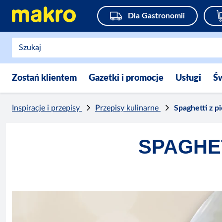
Dla Gastronomii
Zostań klientem
Gazetki i promocje
Usługi
Ś
Inspiracje i przepisy
Przepisy kulinarne
Spaghetti z p
SPAGHE