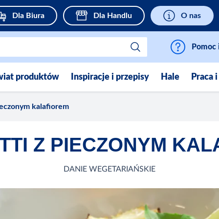
Dla Biura
Dla Handlu
O nas
Pomoc i
wiat produktów
Inspiracje i przepisy
Hale
Praca i
ieczonym kalafiorem
TTI Z PIECZONYM KAL
DANIE WEGETARIAŃSKIE