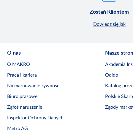
Zostań Klientem
Dowiedz się jak
O nas
Nasze stro
O MAKRO
Akademia Insp
Praca i kariera
Odido
Niemarnowanie żywności
Katalog prez
Biuro prasowe
Polskie Skar
Zgłoś naruszenie
Zgody marke
Inspektor Ochrony Danych
Metro AG