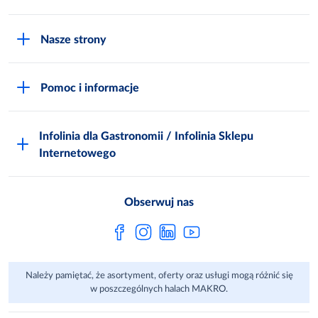
O MAKRO
Nasze strony
Praca i kariera
Akademia Inspiracji
Niemarnowanie żywności
Pomoc i informacje
Odido
Biuro prasowe
Jak zostać Klientem
Katalog prezentów
Zgłoś naruszenie
Infolinia dla Gastronomii / Infolinia Sklepu
FAQ
Polskie Skarby Kulinarne
Internetowego
Inspektor Ochrony Danych
Jak kupować w MAKRO Online
Zgody marketingowe
Metro AG
Regulaminy Klienta
Obserwuj nas
Raport ESG
Regulaminy akcji promocyjnych
Sprawozdanie niefinansowe
Dla Dostawcy MAKRO
Należy pamiętać, że asortyment, oferty oraz usługi mogą różnić się
Aplikacje mobilne
w poszczególnych halach MAKRO.