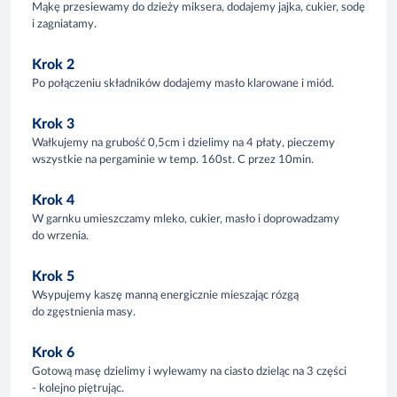
Mąkę przesiewamy do dzieży miksera, dodajemy jajka, cukier, sodę
i zagniatamy.
Krok 2
Po połączeniu składników dodajemy masło klarowane i miód.
Krok 3
Wałkujemy na grubość 0,5cm i dzielimy na 4 płaty, pieczemy
wszystkie na pergaminie w temp. 160st. C przez 10min.
Krok 4
W garnku umieszczamy mleko, cukier, masło i doprowadzamy
do wrzenia.
Krok 5
Wsypujemy kaszę manną energicznie mieszając rózgą
do zgęstnienia masy.
Krok 6
Gotową masę dzielimy i wylewamy na ciasto dzieląc na 3 części
- kolejno piętrując.