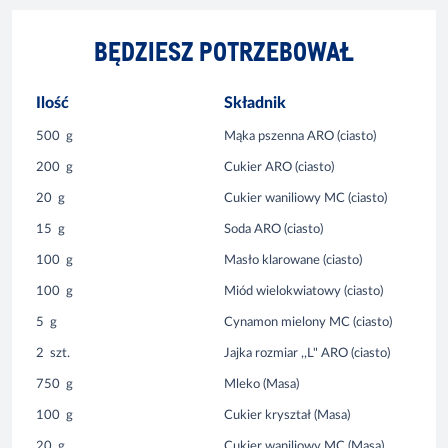
BĘDZIESZ POTRZEBOWAŁ
Ilość
Składnik
500
g
Mąka pszenna ARO (ciasto)
200
g
Cukier ARO (ciasto)
20
g
Cukier waniliowy MC (ciasto)
15
g
Soda ARO (ciasto)
100
g
Masło klarowane (ciasto)
100
g
Miód wielokwiatowy (ciasto)
5
g
Cynamon mielony MC (ciasto)
2
szt.
Jajka rozmiar ,,L" ARO (ciasto)
750
g
Mleko (Masa)
100
g
Cukier kryształ (Masa)
20
g
Cukier waniliowy MC (Masa)