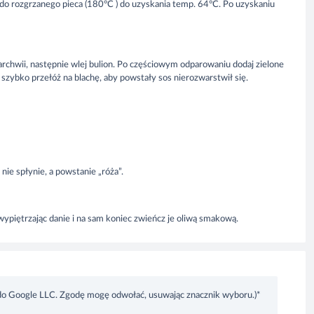
w do rozgrzanego pieca (180°C ) do uzyskania temp. 64°C. Po uzyskaniu
archwii, następnie wlej bulion. Po częściowym odparowaniu dodaj zielone
zybko przełóż na blachę, aby powstały sos nierozwarstwił się.
ie spłynie, a powstanie „róża”.
ypiętrzając danie i na sam koniec zwieńcz je oliwą smakową.
do Google LLC. Zgodę mogę odwołać, usuwając znacznik wyboru.)*