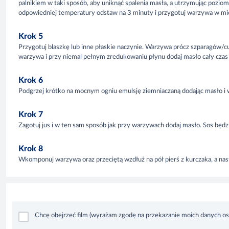
palnikiem w taki sposób, aby uniknąć spalenia masła, a utrzymując poziom
odpowiedniej temperatury odstaw na 3 minuty i przygotuj warzywa w mi
Krok 5
Przygotuj blaszkę lub inne płaskie naczynie. Warzywa prócz szparagów/cu
warzywa i przy niemal pełnym zredukowaniu płynu dodaj masło cały czas 
Krok 6
Podgrzej krótko na mocnym ogniu emulsję ziemniaczaną dodając masło i w
Krok 7
Zagotuj jus i w ten sam sposób jak przy warzywach dodaj masło. Sos będzi
Krok 8
Wkomponuj warzywa oraz przeciętą wzdłuż na pół pierś z kurczaka, a nast
Chcę obejrzeć film (wyrażam zgodę na przekazanie moich danych 