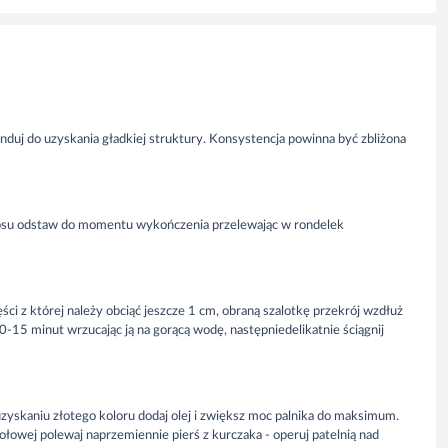
duj do uzyskania gładkiej struktury. Konsystencja powinna być zbliżona
 sosu odstaw do momentu wykończenia przelewając w rondelek
ci z której należy obciąć jeszcze 1 cm, obraną szalotkę przekrój wzdłuż
0-15 minut wrzucając ją na gorącą wodę, następniedelikatnie ściągnij
 uzyskaniu złotego koloru dodaj olej i zwiększ moc palnika do maksimum.
ołowej polewaj naprzemiennie pierś z kurczaka - operuj patelnią nad