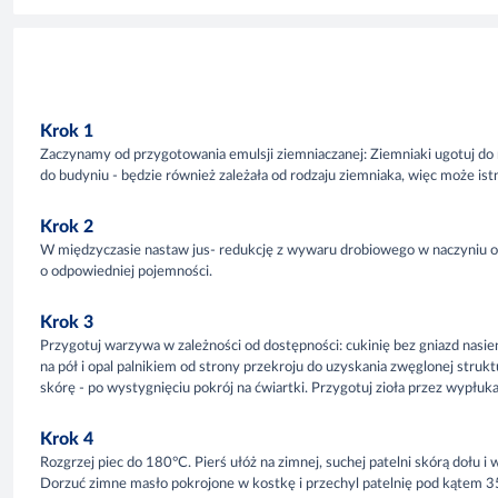
Krok 1
Zaczynamy od przygotowania emulsji ziemniaczanej: Ziemniaki ugotuj do 
do budyniu - będzie również zależała od rodzaju ziemniaka, więc może istn
Krok 2
W międzyczasie nastaw jus- redukcję z wywaru drobiowego w naczyniu o
o odpowiedniej pojemności.
Krok 3
Przygotuj warzywa w zależności od dostępności: cukinię bez gniazd nasien
na pół i opal palnikiem od strony przekroju do uzyskania zwęglonej struk
skórę - po wystygnięciu pokrój na ćwiartki. Przygotuj zioła przez wypłuk
Krok 4
Rozgrzej piec do 180°C. Pierś ułóż na zimnej, suchej patelni skórą dołu 
Dorzuć zimne masło pokrojone w kostkę i przechyl patelnię pod kątem 35° 