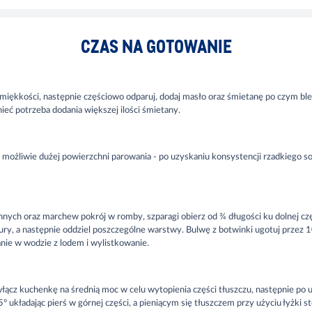
CZAS NA GOTOWANIE
miękkości, następnie częściowo odparuj, dodaj masło oraz śmietanę po czym blen
ieć potrzeba dodania większej ilości śmietany.
 możliwie dużej powierzchni parowania - po uzyskaniu konsystencji rzadkiego
nych oraz marchew pokrój w romby, szparagi obierz od ¾ długości ku dolnej częś
tury, a następnie oddziel poszczególne warstwy. Bulwę z botwinki ugotuj przez 1
anie w wodzie z lodem i wylistkowanie.
i włącz kuchenkę na średnią moc w celu wytopienia części tłuszczu, następnie po
układając pierś w górnej części, a pieniącym się tłuszczem przy użyciu łyżki st