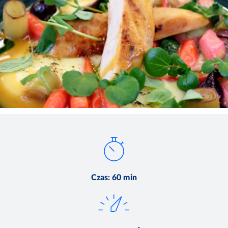
Czas
:
60 min