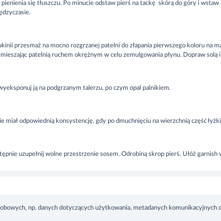
 pienienia się tłuszczu. Po minucie odstaw pierś na tackę skórą do góry i wsta
ędzyczasie.
kinii przesmaż na mocno rozgrzanej patelni do złapania pierwszego koloru na m
mieszając patelnią ruchem okrężnym w celu zemulgowania płynu. Dopraw solą i s
yeksponuj ją na podgrzanym talerzu, po czym opal palnikiem.
e miał odpowiednią konsystencję, gdy po dmuchnięciu na wierzchnią część łyżki n
ępnie uzupełnij wolne przestrzenie sosem. Odrobiną skrop pierś. Ułóż garnish w
osobowych, np. danych dotyczących użytkowania, metadanych komunikacyjnych 