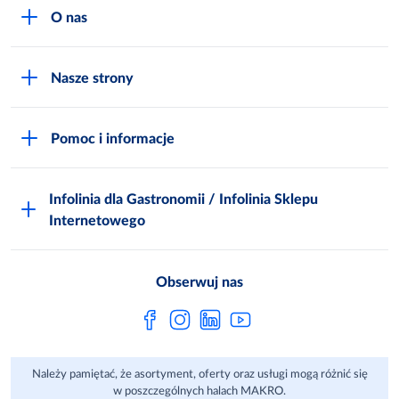
O nas
O MAKRO
Nasze strony
Praca i kariera
Akademia Inspiracji
Niemarnowanie żywności
Pomoc i informacje
Odido
Biuro prasowe
Jak zostać Klientem
Katalog prezentów
Zgłoś naruszenie
Infolinia dla Gastronomii / Infolinia Sklepu
FAQ
Polskie Skarby Kulinarne
Internetowego
Inspektor Ochrony Danych
Jak kupować w MAKRO Online
Zgody marketingowe
Metro AG
Regulaminy Klienta
Obserwuj nas
Raport ESG
Regulaminy akcji promocyjnych
Sprawozdanie niefinansowe
Dla Dostawcy MAKRO
Należy pamiętać, że asortyment, oferty oraz usługi mogą różnić się
Aplikacje mobilne
w poszczególnych halach MAKRO.