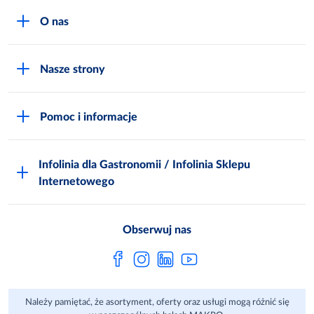
O nas
O MAKRO
Nasze strony
Praca i kariera
Akademia Inspiracji
Niemarnowanie żywności
Pomoc i informacje
Odido
Biuro prasowe
Jak zostać Klientem
Katalog prezentów
Zgłoś naruszenie
Infolinia dla Gastronomii / Infolinia Sklepu
FAQ
Polskie Skarby Kulinarne
Internetowego
Inspektor Ochrony Danych
Jak kupować w MAKRO Online
Zgody marketingowe
Metro AG
Regulaminy Klienta
Obserwuj nas
Raport ESG
Regulaminy akcji promocyjnych
Sprawozdanie niefinansowe
Dla Dostawcy MAKRO
Należy pamiętać, że asortyment, oferty oraz usługi mogą różnić się
Aplikacje mobilne