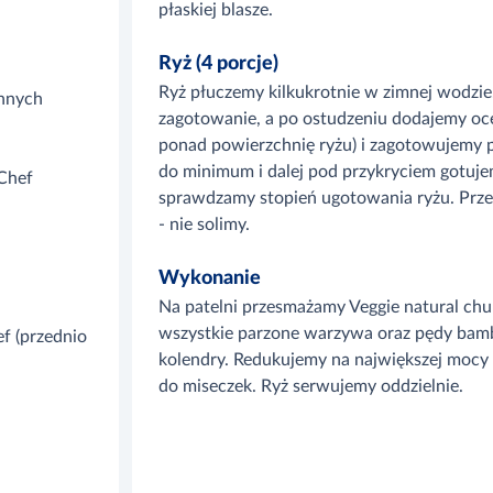
płaskiej blasze.
Ryż (4 porcje)
Ryż płuczemy kilkukrotnie w zimnej wodzi
ennych
zagotowanie, a po ostudzeniu dodajemy oc
ponad powierzchnię ryżu) i zagotowujemy 
do minimum i dalej pod przykryciem gotuje
Chef
sprawdzamy stopień ugotowania ryżu. Prz
- nie solimy.
Wykonanie
Na patelni przesmażamy Veggie natural ch
wszystkie parzone warzywa oraz pędy bambu
f (przednio
kolendry. Redukujemy na największej mocy 
do miseczek. Ryż serwujemy oddzielnie.