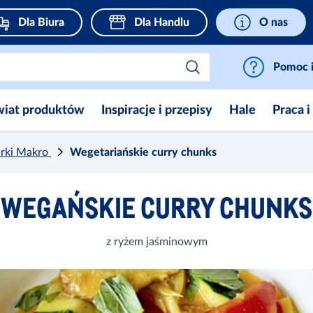
Dla Biura
Dla Handlu
O nas
Pomoc i
wiat produktów
Inspiracje i przepisy
Hale
Praca i
arki Makro
Wegetariańskie curry chunks
WEGAŃSKIE CURRY CHUNKS
z ryżem jaśminowym