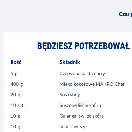
Czas 
BĘDZIESZ POTRZEBOWAŁ
Ilość
Składnik
5
g
Czerwona pasta curry
400
g
Mleko kokosowe MAKRO Chef
20
g
Sos rybny
10
szt.
Suszone liście kafiru
10
g
Galangal św. ze skórą
10
g
Imbir świeży