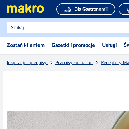
Dla Gastronomii
Zostań klientem
Gazetki i promocje
Usługi
Ś
Inspiracje i przepisy
Przepisy kulinarne
Receptury M