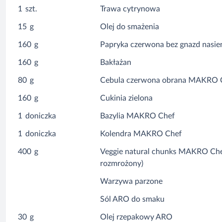
1
szt.
Trawa cytrynowa
15
g
Olej do smażenia
160
g
Papryka czerwona bez gnazd nasi
160
g
Bakłażan
80
g
Cebula czerwona obrana MAKRO 
160
g
Cukinia zielona
1
doniczka
Bazylia MAKRO Chef
1
doniczka
Kolendra MAKRO Chef
400
g
Veggie natural chunks MAKRO Che
rozmrożony)
Warzywa parzone
Sól ARO do smaku
30
g
Olej rzepakowy ARO