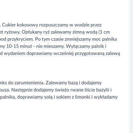
e. Cukier kokosowy rozpuszczamy w wodzie przez
et ryżowy. Opłukany ryż zalewamy zimną wodą (1 cm
pod przykryciem. Po tym czasie zmniejszamy moc palnika
my 10-15 minut - nie mieszamy. Wyłączamy palnik i
ed wydaniem doprawiamy wcześniej przygotowaną zalewą
unks do zarumienienia. Zalewamy bazą i dodajemy
sa. Następnie dodajemy świeżo rwane liście bazylii i
palnika, doprawiamy solą i sokiem z limonki i wykładamy