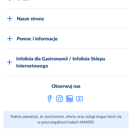
O MAKRO
Nasze strony
Praca i kariera
Akademia Inspiracji
Niemarnowanie żywności
Pomoc i informacje
Odido
Biuro prasowe
Jak zostać Klientem
Katalog prezentów
Zgłoś naruszenie
Infolinia dla Gastronomii / Infolinia Sklepu
FAQ
Polskie Skarby Kulinarne
Internetowego
Inspektor Ochrony Danych
Jak kupować w MAKRO Online
Zgody marketingowe
Metro AG
Regulaminy Klienta
Obserwuj nas
Raport ESG
Regulaminy akcji promocyjnych
Sprawozdanie niefinansowe
Dla Dostawcy MAKRO
Należy pamiętać, że asortyment, oferty oraz usługi mogą różnić się
Aplikacje mobilne
w poszczególnych halach MAKRO.