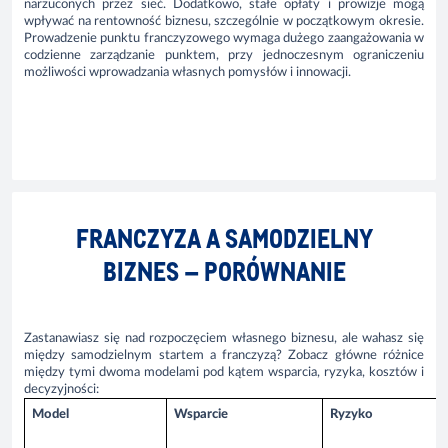
narzuconych przez sieć. Dodatkowo, stałe opłaty i prowizje mogą
wpływać na rentowność biznesu, szczególnie w początkowym okresie.
Prowadzenie punktu franczyzowego wymaga dużego zaangażowania w
codzienne zarządzanie punktem, przy jednoczesnym ograniczeniu
możliwości wprowadzania własnych pomysłów i innowacji.
FRANCZYZA A SAMODZIELNY
BIZNES – PORÓWNANIE
Zastanawiasz się nad rozpoczęciem własnego biznesu, ale wahasz się
między samodzielnym startem a franczyzą? Zobacz główne różnice
między tymi dwoma modelami pod kątem wsparcia, ryzyka, kosztów i
decyzyjności:
Model
Wsparcie
Ryzyko