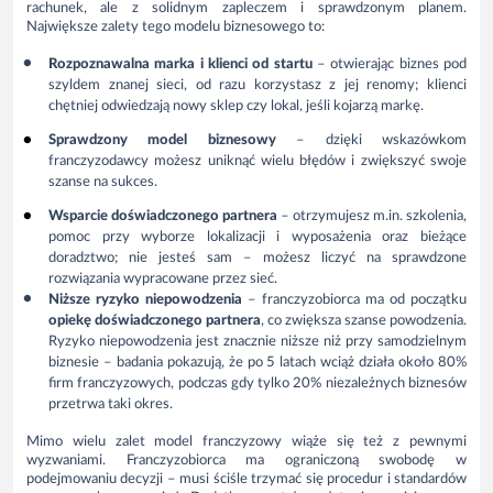
rachunek, ale z solidnym zapleczem i sprawdzonym planem.
Największe zalety tego modelu biznesowego to:
Rozpoznawalna marka i klienci od startu
– otwierając biznes pod
szyldem znanej sieci, od razu korzystasz z jej renomy; klienci
chętniej odwiedzają nowy sklep czy lokal, jeśli kojarzą markę.
Sprawdzony model biznesowy
– dzięki wskazówkom
franczyzodawcy możesz uniknąć wielu błędów i zwiększyć swoje
szanse na sukces.
Wsparcie doświadczonego partnera
– otrzymujesz m.in. szkolenia,
pomoc przy wyborze lokalizacji i wyposażenia oraz bieżące
doradztwo; nie jesteś sam – możesz liczyć na sprawdzone
rozwiązania wypracowane przez sieć.
Niższe ryzyko niepowodzenia
– franczyzobiorca ma od początku
opiekę doświadczonego partnera
, co zwiększa szanse powodzenia.
Ryzyko niepowodzenia jest znacznie niższe niż przy samodzielnym
biznesie – badania pokazują, że po 5 latach wciąż działa około
80%
firm franczyzowych, podczas gdy tylko
20%
niezależnych biznesów
przetrwa taki okres.
Mimo wielu zalet model franczyzowy wiąże się też z pewnymi
wyzwaniami. Franczyzobiorca ma ograniczoną swobodę w
podejmowaniu decyzji – musi ściśle trzymać się procedur i standardów