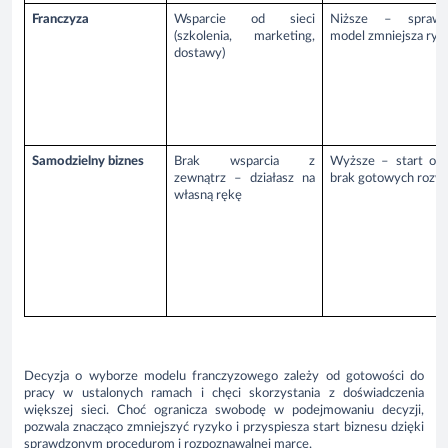
Franczyza
Wsparcie od sieci
Niższe – sprawd
(szkolenia, marketing,
model zmniejsza ryz
dostawy)
Samodzielny biznes
Brak wsparcia z
Wyższe – start od 
zewnątrz – działasz na
brak gotowych rozwi
własną rękę
Decyzja o wyborze modelu franczyzowego zależy od gotowości do
pracy w ustalonych ramach i chęci skorzystania z doświadczenia
większej sieci. Choć ogranicza swobodę w podejmowaniu decyzji,
pozwala znacząco zmniejszyć ryzyko i przyspiesza start biznesu dzięki
sprawdzonym procedurom i rozpoznawalnej marce.