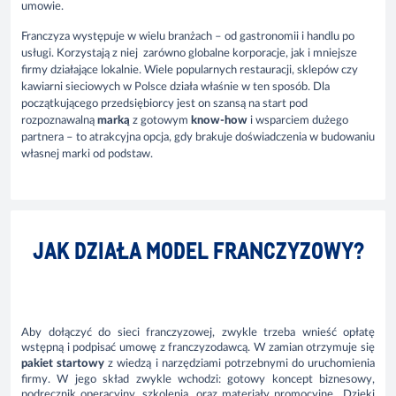
umowie.
Franczyza występuje w wielu branżach – od gastronomii i handlu po
usługi. Korzystają z niej zarówno globalne korporacje, jak i mniejsze
firmy działające lokalnie. Wiele popularnych restauracji, sklepów czy
kawiarni sieciowych w Polsce działa właśnie w ten sposób. Dla
początkującego przedsiębiorcy jest on szansą na start pod
rozpoznawalną
marką
z gotowym
know-how
i wsparciem dużego
partnera – to atrakcyjna opcja, gdy brakuje doświadczenia w budowaniu
własnej marki od podstaw.
JAK DZIAŁA MODEL FRANCZYZOWY?
Aby dołączyć do sieci franczyzowej, zwykle trzeba wnieść opłatę
wstępną i podpisać umowę z franczyzodawcą. W zamian otrzymuje się
pakiet startowy
z wiedzą i narzędziami potrzebnymi do uruchomienia
firmy. W jego skład zwykle wchodzi: gotowy koncept biznesowy,
podręcznik operacyjny, szkolenia, oraz materiały promocyjne.. Dzięki