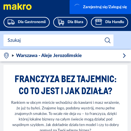
Zarejestruj się/Zaloguj się
Dla Gastronomii
Dla Biura
Dla Handlu
Warszawa - Aleje Jerozolimskie
FRANCZYZA BEZ TAJEMNIC:
CO TO JEST I JAK DZIAŁA?
Rankiem w obcym mieście wchodzisz do kawiarni i masz wrażenie,
że już tu byłeś. Znajome logo, podobny wystrój, menu pełne
znajomych smaków. To wcale nie deja vu – to franczyza, dzięki
której lokalne biznesy na całym świecie mogą działać pod
wspólnym szyldem. Jak dokładnie działa ten model i czy to dobry
pomysł na Twój własny biznes?