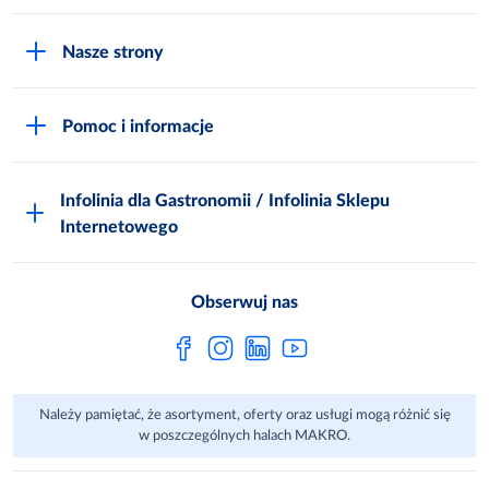
O MAKRO
Nasze strony
Praca i kariera
Akademia Inspiracji
Niemarnowanie żywności
Pomoc i informacje
Odido
Biuro prasowe
Jak zostać Klientem
Katalog prezentów
Zgłoś naruszenie
Infolinia dla Gastronomii / Infolinia Sklepu
FAQ
Polskie Skarby Kulinarne
Internetowego
Inspektor Ochrony Danych
Jak kupować w MAKRO Online
Zgody marketingowe
Metro AG
Regulaminy Klienta
Obserwuj nas
Raport ESG
Regulaminy akcji promocyjnych
Sprawozdanie niefinansowe
Dla Dostawcy MAKRO
Należy pamiętać, że asortyment, oferty oraz usługi mogą różnić się
Aplikacje mobilne
w poszczególnych halach MAKRO.