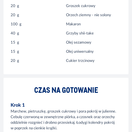
20
g
Groszek cukrowy
20
g
Orzech ziemny - nie solony
100
g
Makaron
40
g
Grzyby shii-take
15
g
Olej sezamowy
15
g
Olej uniwersalny
20
g
Cukier trzcinowy
CZAS NA GOTOWANIE
Krok 1
Marchew, pietruszkę, groszek cukrowy i pora pokrój w julienne.
Cebulę czerwoną w zewnętrzne piórka, a czosnek oraz orzechy
oddzielnie rozgnieć i drobno przesiekaj. Łodygi kolendry pokrój
w poprzek na cienkie krążki.