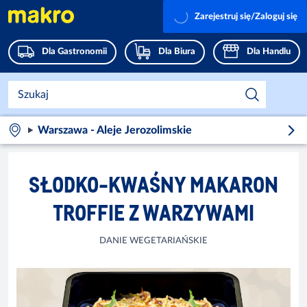
Zarejestruj się/Zaloguj się
Dla Gastronomii
Dla Biura
Dla Handlu
Warszawa - Aleje Jerozolimskie
SŁODKO-KWAŚNY MAKARON
TROFFIE Z WARZYWAMI
DANIE WEGETARIAŃSKIE