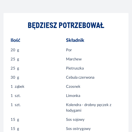
BĘDZIESZ POTRZEBOWAŁ
Ilość
Składnik
20
g
Por
25
g
Marchew
25
g
Pietruszka
30
g
Cebula czerwona
1
ząbek
Czosnek
1
szt.
Limonka
1
szt.
Kolendra - drobny pęczek z
łodygami
15
g
Sos sojowy
15
g
Sos ostrygowy